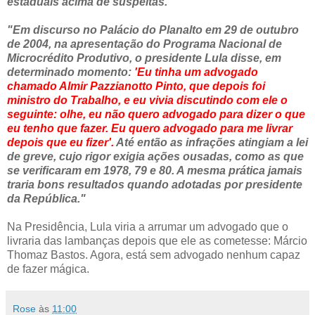
estaduais acima de suspeitas."
"Em discurso no Palácio do Planalto em 29 de outubro
de 2004, na apresentação do Programa Nacional de
Microcrédito Produtivo, o presidente Lula disse, em
determinado momento:
'Eu tinha um advogado
chamado Almir Pazzianotto Pinto, que depois foi
ministro do Trabalho, e eu vivia discutindo com ele o
seguinte: olhe, eu não quero advogado para dizer o que
eu tenho que fazer. Eu quero advogado para me livrar
depois que eu fizer'.
Até então as infrações atingiam a lei
de greve, cujo rigor exigia ações ousadas, como as que
se verificaram em 1978, 79 e 80. A mesma prática jamais
traria bons resultados quando adotadas por presidente
da República."
Na Presidência, Lula viria a arrumar um advogado que o
livraria das lambanças depois que ele as cometesse: Márcio
Thomaz Bastos. Agora, está sem advogado nenhum capaz
de fazer mágica.
Rose
às
11:00