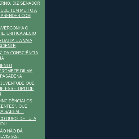
RNO, DIZ SENADOR
UDE TEM MUITO A
APRENDER COM
NVERGONHA O
IL, CRITICA AÉCIO
 BAHIA E A VAIA
CIENTE
" DA CONSCIÊNCIA
IA
MENTO
PROMETE DILMA
 PASADENA
 JUVENTUDE QUE
E ESSE TIPO DE
R
INCIDÊNCIA! OS
CENTES", QUE
A SABEM ...
CO DURO' DE LULA
HOU
ÃO NÃO DÁ
EVISTAS,