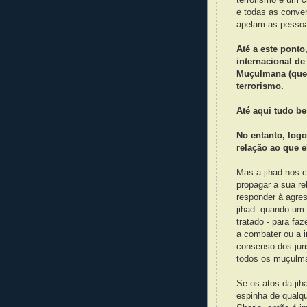
e todas as conven
apelam as pessoas
Até a este ponto
internacional de
Muçulmana (que 
terrorismo.
Até aqui tudo b
No entanto, logo
relação ao que e
Mas a jihad nos c
propagar a sua re
responder à agres
jihad: quando um 
tratado - para fa
a combater ou a i
consenso dos juri
todos os muçulm
Se os atos da jihad
espinha de qualq