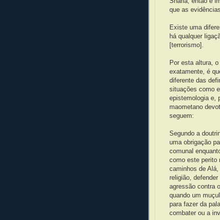
Sharia, então é i
que as evidência
Existe uma difere
há qualquer ligaçã
[terrorismo].
Por esta altura, 
exatamente, é que
diferente das de
situações como e
epistemologia e,
maometano devoto
seguem:
Segundo a doutrin
uma obrigação pa
comunal enquanto 
como este perito 
caminhos de Alá, 
religião, defende
agressão contra o
quando um muçulma
para fazer da pal
combater ou a inv