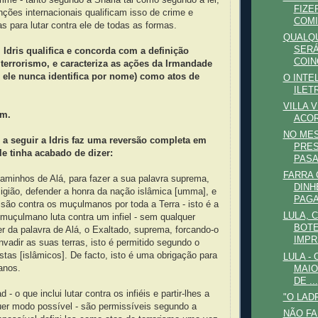
FIZE
ções internacionais qualificam isso de crime e
COMI
 para lutar contra ele de todas as formas.
QUALQ
SERÁ
, Idris qualifica e concorda com a definição
COIN
 terrorismo, e caracteriza as ações da Irmandade
ele nunca identifica por nome) como atos de
O INTE
ILET
VILLA 
em.
ACO
NO MES
 a seguir a Idris faz uma reversão completa em
PRES
le tinha acabado de dizer:
PASA
FARRA
aminhos de Alá, para fazer a sua palavra suprema,
DINH
ligião, defender a honra da nação islâmica [umma], e
PAGA
são contra os muçulmanos por toda a Terra - isto é a
LULA, 
muçulmano luta contra um infiel - sem qualquer
BOTE
zer da palavra de Alá, o Exaltado, suprema, forcando-o
IMPR
nvadir as suas terras, isto é permitido segundo o
stas [islâmicos]. De facto, isto é uma obrigação para
LULA -
anos.
MAIO
DE ...
 - o que inclui lutar contra os infiéis e partir-lhes a
"O LAD
uer modo possível - são permissíveis segundo a
NÃO FA