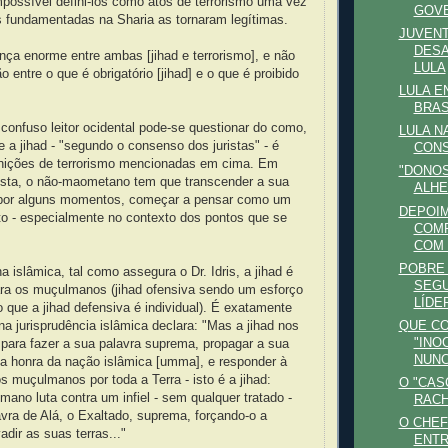
mpossível defini-los como atos de terrorismo uma vez
GOVE
s fundamentadas na Sharia as tornaram legítimas.
JUVENT
DES
nça enorme entre ambas [jihad e terrorismo], e não
LULA
o entre o que é obrigatório [jihad] e o que é proibido
LULA E
BRAS
o confuso leitor ocidental pode-se questionar do como,
LULA NA
 a jihad - "segundo o consenso dos juristas" - é
CONS
finições de terrorismo mencionadas em cima. Em
"DONOS
sta, o não-maometano tem que transcender a sua
ALHE
 por alguns momentos, começar a pensar como um
DEPOI
 - especialmente no contexto dos pontos que se
COM
COM
POBRE
a islâmica, tal como assegura o Dr. Idris, a jihad é
SEGU
ra os muçulmanos (jihad ofensiva sendo um esforço
LÍDE
que a jihad defensiva é individual). É exatamente
na jurisprudência islâmica declara: "Mas a jihad nos
QUE CO
"INO
para fazer a sua palavra suprema, propagar a sua
NUNC
r a honra da nação islâmica [umma], e responder à
s muçulmanos por toda a Terra - isto é a jihad:
O "CAS
no luta contra um infiel - sem qualquer tratado -
RAC
avra de Alá, o Exaltado, suprema, forçando-o a
O CHEF
adir as suas terras..."
ENTR