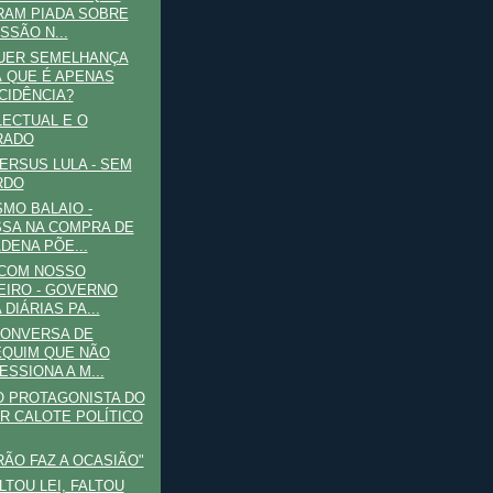
RAM PIADA SOBRE
SSÃO N...
UER SEMELHANÇA
 QUE É APENAS
CIDÊNCIA?
LECTUAL E O
RADO
VERSUS LULA - SEM
RDO
MO BALAIO -
SA NA COMPRA DE
DENA PÕE...
 COM NOSSO
EIRO - GOVERNO
 DIÁRIAS PA...
CONVERSA DE
QUIM QUE NÃO
ESSIONA A M...
 O PROTAGONISTA DO
R CALOTE POLÍTICO
RÃO FAZ A OCASIÃO"
LTOU LEI, FALTOU