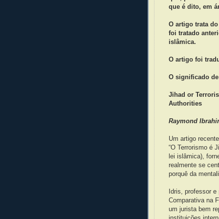
que é dito, em 
O artigo trata d
foi tratado ante
islâmica.
O artigo foi tra
O significado de
Jihad or Terror
Authorities
Raymond Ibrah
Um artigo recente
“O Terrorismo é Ji
lei islâmica), for
realmente se cen
porquê da mentali
Idris, professor 
Comparativa na Fa
um jurista bem re
instituições inte