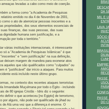
BRASI
u ameaças levadas a cabo como meio de coerção.
DESCAN
DA S
também a forma como "a Academia de Pesquisas
 relatório emitido no dia 4 de Novembro de 2001,
MIL E 
mo como o ato de aterrorizar pessoas inocentes e a
ENTR
uas propriedades, dos seus elementos essenciais de
LAVA J
s suas finanças, das suas pessoas, das suas
INVE
ua dignidade humana sem justificação, e a
SÓCIO 
upção por toda o território."
ACUS
INTIM
tar várias instituições internacionais, é interessante
BRASIL
mo só a "Academia de Pesquisas Islâmicas" é que
DILM
 "inocentes" e "sem justificação" na sua definição,
CUN
ue deixam margem de manobra para exonerar atos
EMPRES
tra aqueles que são qualificados como "culpados" ou
AMIG
em é "justificável" dar início a ataques. Para muitos
RECE
dente está incluído neste último grupo.
PASSE 
ormas, no contexto dos recentes ataques terroristas
USOU
PARA
la Irmandade Muçulmana por todo o Egito - incluindo
is de 80 igrejas Cristãs - Idris diz o seguinte:
CONFIS
rto definir o que aconteceu [no Egipto] de terrorismo,
PASSE 
ito por alguns, não pode ser qualificado de jihad ou
DO C
os de Alá uma vez que a diferença é enorme. O
ADVOG
rime - tanto segundo a Sharia tal como segundo a lei;