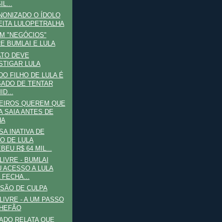
L...
ONIZADO O ÍDOLO
EITA LULOPETRALHA
UM "NEGÓCIOS"
E BUMLAI E LULA
ATO DEVE
STIGAR LULA
DO FILHO DE LULA É
ADO DE TENTAR
ID...
EIROS QUEREM QUE
A SAIA ANTES DE
HA
A INATIVA DE
O DE LULA
BEU R$ 64 MIL...
LIVRE - BUMLAI
 ACESSO A LULA
 FECHA...
SÃO DE CULPA
LIVRE - A UM PASSO
HEFÃO
ADO RELATA QUE