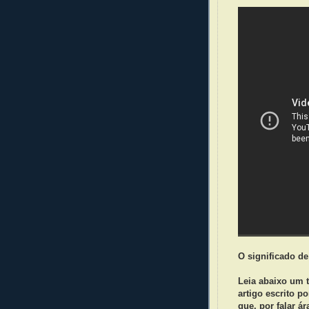
O significado de
Leia abaixo um 
artigo escrito p
que, por falar á