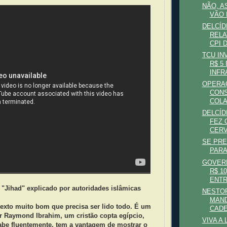
NÃO, A
VÃO
DELCÍD
RELA
CPI 
TCU IN
R$ 5
INFR
OPERAÇ
CONS
COLA
DELCÍD
FEZ 
CER
SE PRE
PARA
GOVER
R$ 1
ENTR
 "Jihad" explicado por autoridades islâmicas
NESTOR
MAND
texto muito bom que precisa ser lido todo. É um
CADE
or Raymond Ibrahim, um cristão copta egípcio,
VIVA A 
rabe fluentemente, tem a vantagem de mostrar o