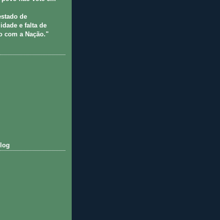
estado de
idade e falta de
 com a Nação."
log