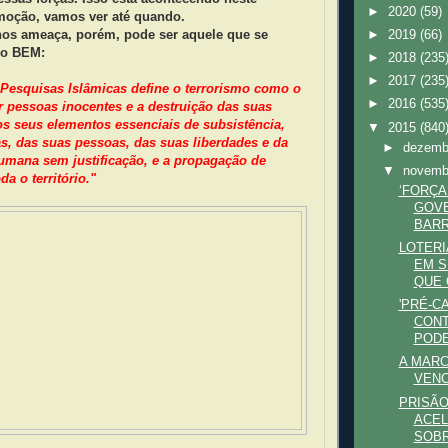
►
2020
(59)
oção, vamos ver até quando.
nos ameaça, porém, pode ser aquele que se
►
2019
(66)
 o BEM:
►
2018
(235
►
2017
(235
Pesquisas Islâmicas define o terrorismo como o
►
2016
(535
ar pessoas inocentes e a destruição das suas
os seus elementos essenciais de subsistência,
▼
2015
(840
s, das suas pessoas, das suas liberdades e da
►
dezem
umana sem justificação, e a propagação de
▼
novem
a o território."
‘FORÇA
GOV
BARR
LOTERI
EM 
QUE 
'PRÉ-CA
CONT
PODE
A MARC
VEN
PRISÃO
ACEL
SOBR