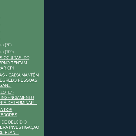
)
)
)
)
bro
(70)
bro
(109)
S OCULTAS’ DO
ERNO TENTAM
AR CPI
AS - CAIXA MANTÉM
SEGREDO PESSOAS
GAN...
LOTE' -
INGENCIAMENTO
RÁ DETERMINAR...
A DOS
CEDORES
 DE DELCÍDIO
ERA INVESTIGAÇÃO
E PLAN...