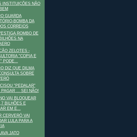
S INSTITUIÇÕES NÃO
 BEM
IO GUARDA
TÓRIO-BOMBA DA
DOS CORREIOS
VESTIGA ROMBO DE
 BILHÕES NA
AERO
ÃO ZELOTES -
ULTORIA "COPIA E
" PODE...
IO DIZ QUE DILMA
CONSULTA SOBRE
VERÓ
CISOU "PEDALAR"
 PAGAR ... SEI NÃO!
NO VAI BLOQUEAR
0,7 BILHÕES E
AR EM E...
 CERVERÓ VAI
AR LULA PARA A
IA
LAVA JATO