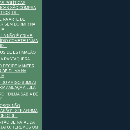
S POLÍTICAS
ICAS SÃO COMPRA
TOS, DI...
 NA ARTE DE
R SEM DORMIR NA
IA
ULA NÃO É CRIME:
ÍDIO COMETEU 'UMA
D...
OS DE ESTIMAÇÃO
CA RASTAQUERA
O DECIDE MANTER
R DE DILMA NA
IA
 DO AMIGO BUMLAI
RIA AMEAÇA A LULA
Ó: "DILMA SABIA DE
"
NOSOS NÃO
ARÃO' - STF AFIRMA
ELCÍDI...
TÃO DE NATAL DA
 JATO, TEREMOS UM