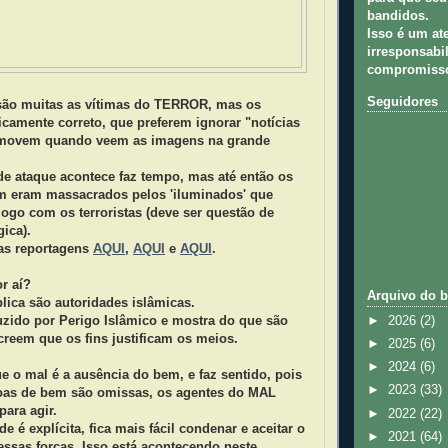
bandidos.
Isso é um at
irresponsabil
compromisso
Seguidores
 são muitas as vítimas do TERROR, mas os
icamente correto, que preferem ignorar "notícias
comovem quando veem as imagens na grande
 de ataque
acontece faz tempo, mas até então os
 eram massacrados pelos 'iluminados' que
ogo com os terroristas (deve ser questão de
gica).
as reportagens
AQUI
,
AQUI
e
AQUI
.
r aí?
Arquivo do b
lica são autoridades islâmicas.
duzido por Perigo Islâmico e mostra do que são
►
2026
(2)
reem que os fins justificam os meios.
►
2025
(6)
►
2024
(6)
 o mal é a ausência do bem, e faz sentido, pois
►
2023
(33)
oas de bem são omissas, os agentes do MAL
para agir.
►
2022
(22)
 é explícita, fica mais fácil condenar e aceitar o
►
2021
(64)
ssas forças. Isso está acontecendo neste