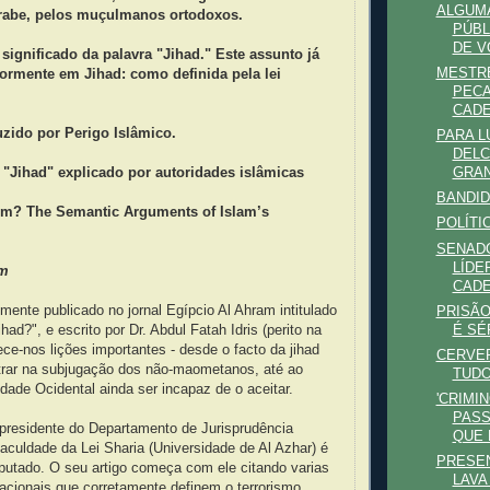
ALGUMA
árabe, pelos muçulmanos ortodoxos.
PÚBL
DE VO
o significado da palavra "Jihad." Este assunto já
MESTRE
riormente em Jihad: como definida pela lei
PECA
CADE
duzido por Perigo Islâmico.
PARA L
DELC
 "Jihad" explicado por autoridades islâmicas
GRAN
BANDID
ism? The Semantic Arguments of Islam’s
POLÍTI
SENAD
LÍDE
im
CADE
mente publicado no jornal Egípcio Al Ahram intitulado
PRISÃO
É SÉ
had?", e escrito por Dr. Abdul Fatah Idris (perito na
nece-nos lições importantes - desde o facto da jihad
CERVER
trar na subjugação dos não-maometanos, até ao
TUDO
dade Ocidental ainda ser incapaz de o aceitar.
'CRIMI
PASS
e presidente do Departamento de Jurisprudência
QUE D
culdade da Lei Sharia (Universidade de Al Azhar) é
PRESEN
putado. O seu artigo começa com ele citando varias
LAVA
rnacionais que corretamente definem o terrorismo