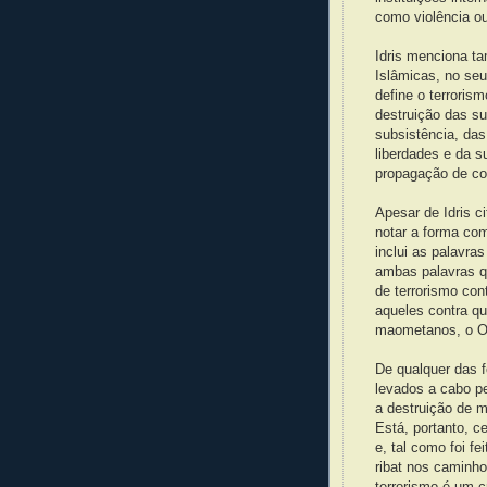
como violência o
Idris menciona 
Islâmicas, no seu
define o terroris
destruição das s
subsistência, da
liberdades e da s
propagação de corr
Apesar de Idris ci
notar a forma co
inclui as palavras
ambas palavras q
de terrorismo con
aqueles contra qu
maometanos, o Oci
De qualquer das f
levados a cabo pe
a destruição de ma
Está, portanto, ce
e, tal como foi fe
ribat nos caminh
terrorismo é um c