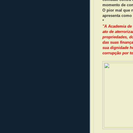
momento de com
O pior mal que 
apresenta como
*
"A Academia de 
ato de aterroriz
propriedades, d
das suas finança
sua dignidade h
corrupção por tod