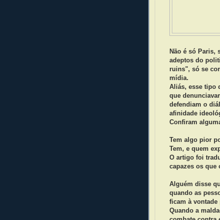
Não é só Paris,
adeptos do polit
ruins", só se 
mídia.
Aliás, esse tipo
que denunciavam
defendiam o diál
afinidade ideoló
Confiram algum
Tem algo pior po
Tem, e quem exp
O artigo foi tra
capazes os que c
Alguém disse que
quando as pess
ficam à vontade 
Quando a maldade
combate contra e