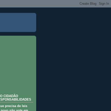
O CIDADÃO
ESPONSABILIDADES
que precisa de leis
 povo não vote em