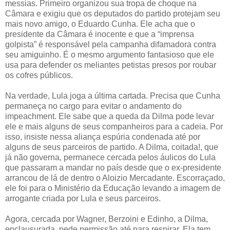
messias. Primeiro organizou sua tropa de choque na
Câmara e exigiu que os deputados do partido protejam seu
mais novo amigo, o Eduardo Cunha. Ele acha que o
presidente da Câmara é inocente e que a “imprensa
golpista” é responsável pela campanha difamadora contra
seu amiguinho. É o mesmo argumento fantasioso que ele
usa para defender os meliantes petistas presos por roubar
os cofres públicos.
Na verdade, Lula joga a última cartada. Precisa que Cunha
permaneça no cargo para evitar o andamento do
impeachment. Ele sabe que a queda da Dilma pode levar
ele e mais alguns de seus companheiros para a cadeia. Por
isso, insiste nessa aliança espúria condenada até por
alguns de seus parceiros de partido. A Dilma, coitada!, que
já não governa, permanece cercada pelos áulicos do Lula
que passaram a mandar no país desde que o ex-presidente
arrancou de lá de dentro o Aloizio Mercadante. Escorraçado,
ele foi para o Ministério da Educação levando a imagem de
arrogante criada por Lula e seus parceiros.
Agora, cercada por Wagner, Berzoini e Edinho, a Dilma,
enclausurada, pede permissão até para respirar. Ela tem