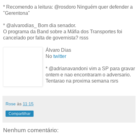
* Recomendo a leitura: @rosdoro Ninguém quer defender a
"Gerentona"
* @alvarodias_ Bom dia senador.
O programa da Band sobre a Máfia dos Transportes foi
cancelado por falta de governista? rsss
Álvaro Dias
No
twitter
* @adrianavandoni vim a SP para gravar
ontem e nao encontraram o adversario.
Tentarao na proxima semana rsrs
Rose
às
11:15
Compartilhar
Nenhum comentário: