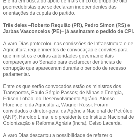
Ele irá em busca do apoio de mais cinco do grupo de oito
peemedebistas que se declaram independentes das
orientações da cúpula do partido.
Três deles –Roberto Requião (PR), Pedro Simon (RS) e
Jarbas Vasconcelos (PE)– já assinaram o pedido de CPI.
Alvaro Dias protocolou nas comissões de Infraestrutura e de
Agricultura requerimentos de convocação e convites para
que ministros e outras autoridades governamentais
compareçam ao Senado para esclarecer denúncias de
corrupção que apareceram durante o período de recesso
parlamentar.
Entre os que serão convocados estão os ministros dos
Transportes, Paulo Sérgio Passos; de Minas e Energia,
Edison Lobão; do Desenvolvimento Agrário, Afonso
Florence, e da Agricultura, Wagner Rossi. Foram
convidados o diretor-geral da Agência Nacional de Petróleo
(ANP), Haroldo Lima, e o presidente do Instituto Nacional de
Colonização e Reforma Agrária (Incra), Celso Lacerda.
Alvaro Dias descartou a possibilidade de refazer o