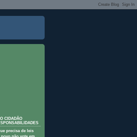
O CIDADÃO
ESPONSABILIDADES
que precisa de leis
 povo não vote em