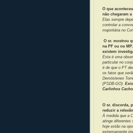
O que aconteceu
não chegaram a 
Elas sempre depe
controlar a conv
majoritária no Co
O sr. mostrou q
na PF ou no MP. 
existem investi
Esta é uma obser
particular no con
é de que o PT deu
os fatos que ser
Demóstenes Torre
(PSDB-GO).
Exis
Carlinhos Cacho
O sr. discorda, 
reduzir a relev
À medida que a C
atinge diferentes 
hoje estão na opo
extremamente imp