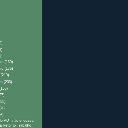
)
)
)
)
0)
9)
1)
bro
(160)
bro
(176)
o
(210)
ro
(203)
(156)
57)
199)
04)
76)
do PDT não endossa
la Neto no Trabalho