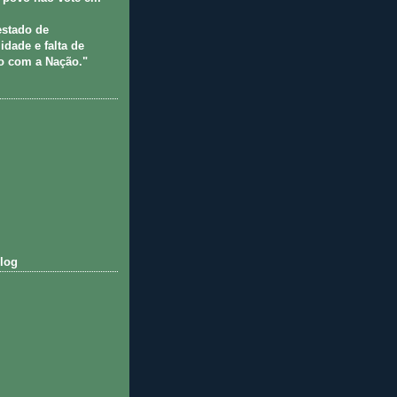
estado de
idade e falta de
 com a Nação."
log