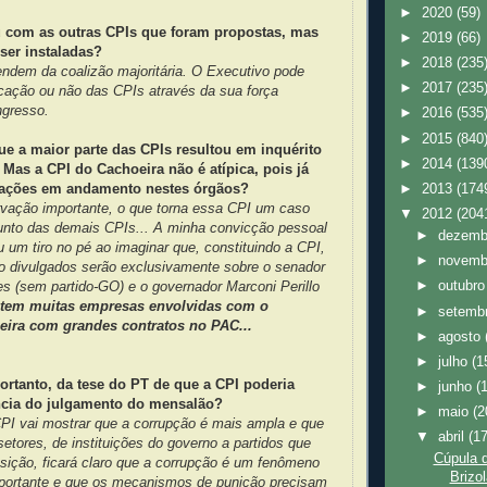
►
2020
(59)
 com as outras CPIs que foram propostas, mas
►
2019
(66)
ser instaladas?
►
2018
(235
ndem da coalizão majoritária. O Executivo pode
►
2017
(235
ocação ou não das CPIs através da sua força
ngresso.
►
2016
(535
►
2015
(840
ue a maior parte das CPIs resultou em inquérito
►
2014
(139
Mas a CPI do Cachoeira não é atípica, pois já
gações em andamento nestes órgãos?
►
2013
(174
vação importante, o que torna essa CPI um caso
▼
2012
(204
junto das demais CPIs... A minha convicção pessoal
►
dezem
 um tiro no pé ao imaginar que, constituindo a CPI,
►
novem
ão divulgados serão exclusivamente sobre o senador
►
outubr
s (sem partido-GO) e o governador Marconi Perillo
tem muitas empresas envolvidas com o
►
setemb
eira com grandes contratos no PAC...
►
agosto
►
julho
(1
portanto, da tese do PT de que a CPI poderia
►
junho
(
ância do julgamento do mensalão?
►
maio
(2
PI vai mostrar que a corrupção é mais ampla e que
▼
abril
(1
setores, de instituições do governo a partidos que
Cúpula 
sição, ficará claro que a corrupção é um fenômeno
Brizo
ortante e que os mecanismos de punição precisam