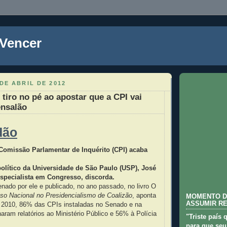
 Vencer
DE ABRIL DE 2012
tiro no pé ao apostar que a CPI vai
ensalão
dão
 Comissão Parlamentar de Inquérito (CPI) acaba
político da Universidade de São Paulo (USP), José
especialista em Congresso, discorda.
ado por ele e publicado, no ano passado, no livro O
so Nacional no Presidencialismo de Coalizão
, aponta
MOMENTO D
ASSUMIR R
e 2010, 86% das CPIs instaladas no Senado e na
am relatórios ao Ministério Público e 56% à Polícia
"Triste país 
para que seu