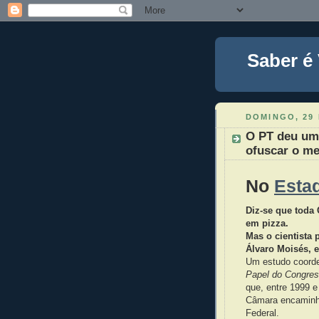
Saber é
DOMINGO, 29 
O PT deu um 
ofuscar o m
No
Esta
Diz-se que toda
em pizza.
Mas o cientista 
Álvaro Moisés, 
Um estudo coorden
Papel do Congres
que, entre 1999 
Câmara encaminhar
Federal.