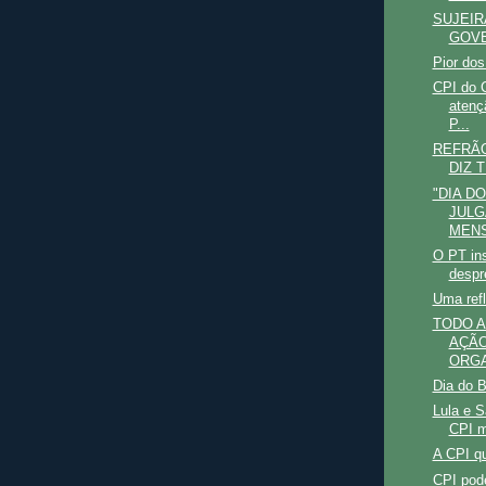
SUJEIR
GOVE
Pior do
CPI do C
atenç
P...
REFRÃO
DIZ 
"DIA D
JULG
MEN
O PT ins
despr
Uma ref
TODO A
AÇÃO
ORGA
Dia do 
Lula e S
CPI m
A CPI q
CPI pod