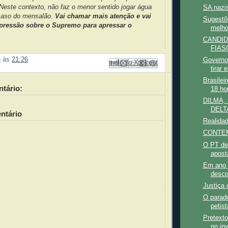
Neste contexto, não faz o menor sentido jogar água
SA nazis
caso do mensalão.
Vai chamar mais atenção e vai
Sugestõ
e pressão sobre o Supremo para apressar o
melho
CANDID
FIAS
e
às
21:26
Governo
Enviar por e-mail
Compartilhar no Facebook
Compartilhar com o Pinterest
Postar no blog!
Compartilhar no X
tirar 
Brasilei
tário:
18 ho
DILMA, 
DELT
ntário
Realida
CONTEM
O PT deu
aposta
Em ano 
desco
Justiça 
O parad
petis
Pretexto
no in