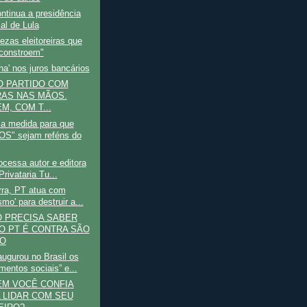
ntinua a presidência
al de Lula
zas eleitoreiras que
constroem"
a' nos juros bancários
 O PARTIDO COM
AS NAS MÃOS.
M, COM T...
a medida para que
S" sejam reféns do
ocessa autor e editora
Privataria Tu...
rra, PT atua com
smo' para destruir a...
 PRECISA SABER
O PT É CONTRA SÃO
O
ugurou no Brasil os
mentos sociais” e...
EM VOCÊ CONFIA
 LIDAR COM SEU