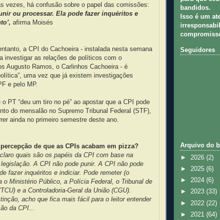
 às vezes, há confusão sobre o papel das comissões:
bandidos.
nir ou processar. Ela pode fazer inquéritos e
Isso é um at
to’,
afirma Moisés
irresponsabil
compromisso
entanto, a CPI do Cachoeira - instalada nesta semana
Seguidores
 investigar as relações de políticos com o
os Augusto Ramos, o Carlinhos Cachoeira - é
lítica”, uma vez que já existem investigações
PF e pelo MP.
 o PT “deu um tiro no pé” ao apostar que a CPI pode
ento do mensalão no Supremo Tribunal Federal (STF),
rrer ainda no primeiro semestre deste ano.
Arquivo do b
a percepção de que as CPIs acabam em pizza?
claro quais são os papéis da CPI com base na
►
2026
(2)
 legislação. A CPI não pode punir. A CPI não pode
►
2025
(6)
e fazer inquéritos e indiciar. Pode remeter (o
►
2024
(6)
ara o Ministério Público, a Polícia Federal, o Tribunal de
(TCU) e a Controladoria-Geral da União (CGU).
►
2023
(33)
inção, acho que fica mais fácil para o leitor entender
►
2022
(22)
ão da CPI...
►
2021
(64)