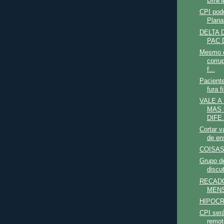
DINH
CPI pode
Plana
DELTA 
PAC 
Mesmo d
corru
f...
Pacient
fura f
VALE A
MAS 
DIFE.
Cortar v
de ens
COISAS
Grupo de
discu
RECADO
MEN
HIPOCR
CPI será
remot