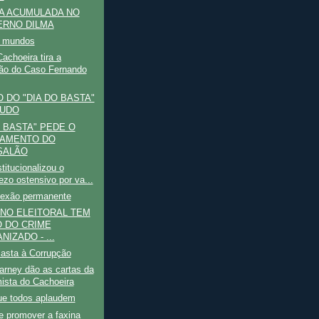
A ACUMULADA NO
RNO DILMA
s mundos
achoeira tira a
ão do Caso Fernando
 DO "DIA DO BASTA"
TUDO
O BASTA" PEDE O
AMENTO DO
SALÃO
titucionalizou o
ezo ostensivo por va...
lexão permanente
NO ELEITORAL TEM
 DO CRIME
NIZADO - ...
Basta à Corrupção
arney dão as cartas da
ista do Cachoeira
ue todos aplaudem
e promover a faxina