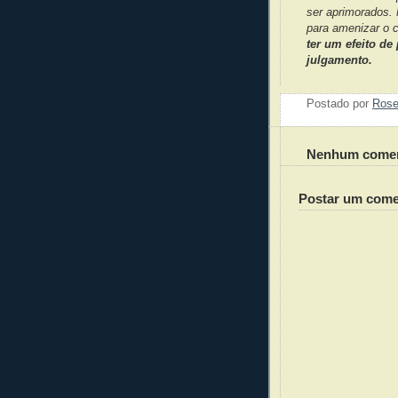
ser aprimorados. 
para amenizar o 
ter um efeito d
julgamento.
Postado por
Ros
Nenhum comen
Postar um come