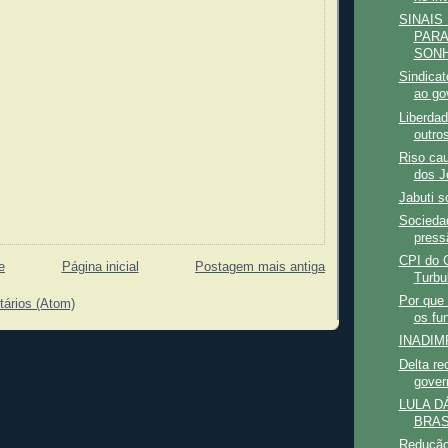
SINAIS
PARA
SONH
Sindicat
ao gov
Liberdad
outro
Riso ca
dos Jo
Jabuti s
Socieda
press
CPI do C
e
Página inicial
Postagem mais antiga
Turbu
Por que 
tários (Atom)
os fu
INADIM
Delta re
govern
LULA D
BRAS
Redução