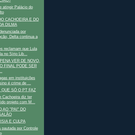
EIRO?
 atingir Palácio do
lto
DO CACHOEIRA E DO
DA DILMA
enunciada por
pção, Delta continua a
es reclamam que Lula
ila no Sírio Lib...
 PENA VER DE NOVO,
O FINAL PODE SER
..
agas em instituições
ino é crime de ...
 QUE SÓ O PT FAZ
 Cachoeira diz ter
tido projeto com M...
 AO "PAI" DO
SALÃO
ISIA E CULPA
 pautada por Controle
o