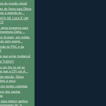
ta do mundo virtual
es de Serra para Dilma
rar a agenda do...
ATO DE LULA É UM
CO
 arma esquema para
empreiteira Delta ...
ros ficaram, em média,
ras sem energi...
mãe do PAC e da
A
de que exige mudança!
 TUDO!!!
 um tiro no pé ao
r que a CPI vai of...
de eleição, Dilma
briu a seca
com lentes coloridas
oxo das pautas
tas
 para reduzir ganhos
vestimento do "p...