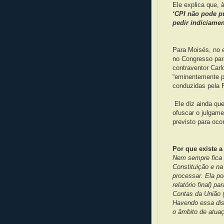
Ele explica que,
‘CPI não pode pu
pedir indiciamen
Para Moisés, no 
no Congresso para
contraventor Carl
“eminentemente po
conduzidas pela 
Ele diz ainda que
ofuscar o julgam
previsto para oco
Por que existe 
Nem sempre fica 
Constituição e na
processar. Ela pod
relatório final) p
Contas da União 
Havendo essa dist
o âmbito de atuaç