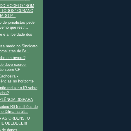
 DO MODELO "BOM
 TODOS" CUBANO
ADO P...
o de jornalistas pede
erno que restr...
e é a liberdade dos
s
usa medo no Sindicato
rnalistas de Br...
obe em árvore?
de deve exercer
ão sobre CPI
achoeira -
lências no horizonte
não reduzir o IR sobre
ndos?
PLÊNCIA DISPARA
cebeu R$ 5 milhões do
o Dilma na últ...
Á AS ORDENS, O
IL OBEDECE!!!
 de danos