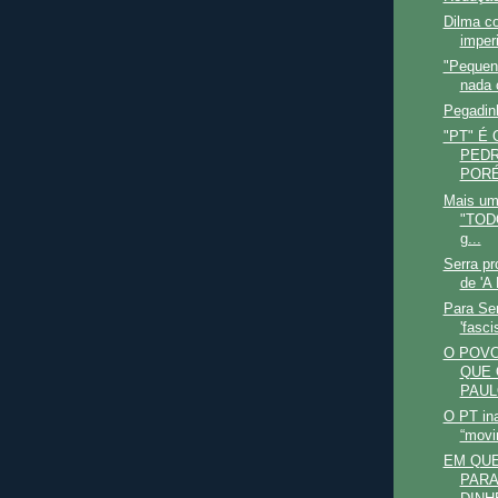
Dilma co
imperi
"Pequene
nada 
Pegadinh
"PT" É
PEDR
PORÉ
Mais um
"TODO
g...
Serra pr
de 'A 
Para Se
'fasci
O POVO
QUE 
PAUL
O PT ina
“movi
EM QU
PARA