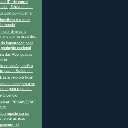
var IPI de carros
ados, Dilma critic...
 político-industrial
 brasileiro é o mais
do mundo'
maior diminui a
rência e há risco de...
 da importação pode
r produção nacional
nia das Abençoadas
uras"
a de ladrão, cadê o
ro para a Saúde e...
Basta veio pra ficar!
tantes começam a se
trar para o prote...
e SiLêncio
ssível "PRIMAVERA"
eira
icorrupção sai da
et e vai às ruas
amento, só