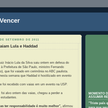
 Vencer
 DE SETEMBRO DE 2011
vaiam Lula e Haddad
uiz Inácio Lula da Silva saiu ontem em defesa do
 à Prefeitura de São Paulo, ministro Fernando
), que foi vaiado em cerimônia no ABC paulista.
nesta semana que Haddad é hostilizado em evento
ele foi recebido com vaias em um evento na USP.
foi alvo ontem das vaias, chegou a perder a
MOMENTO D
ASSUMIR R
 estudantes.
"Triste país 
as ter responsabilidade é muito melhor",
afirmou
para que seu