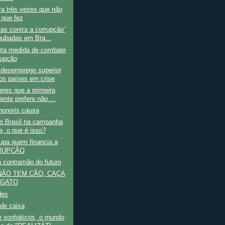
ra três vezes que não
 que fez
as contra a corrupção’
oubadas em Bra...
eta medida de combate
rupção
 desemprego superior
os países em crise
res que a primeira
ente prefere não ...
honoris causa
o Brasil na campanha
a, o que é isso?
pa quem financia a
RUPÇÃO
a contramão do futuro
ÃO TEM CÃO, CAÇA
 GATO
des
de caixa
e sonháticos, o mundo