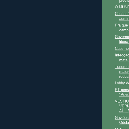
preci
O MUNDO
Confiss
admin
Pra que 
campa
Governo 
liber
Caos nos
Infecção
mata 
Turismo
maior
roubal
Lobby d
PT pensa
"Povo
VESTIU
VERM
AÍ...
Gaviões 
Odebr