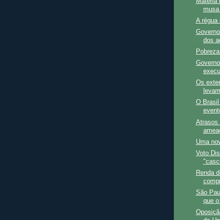
Matéria 
musa 
A régua c
Governo
dos a
Pobreza
Governo
execu
Os exter
levam 
O Brasil
event
Atrasos 
ameaç
Uma nov
Voto Dis
"casc
Renda do
compr
São Pau
que o
Oposiçã