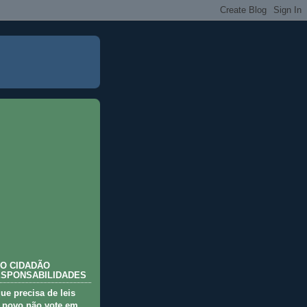
O CIDADÃO
ESPONSABILIDADES
que precisa de leis
 povo não vote em