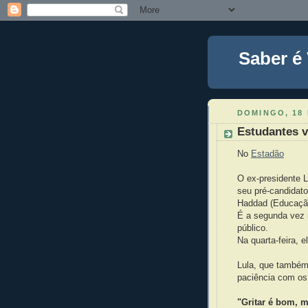
Saber é
DOMINGO, 18
Estudantes 
No
Estadão
O ex-presidente L
seu pré-candidato
Haddad (Educação
É a segunda vez 
público.
Na quarta-feira, 
Lula, que também 
paciência com os
"Gritar é bom, m