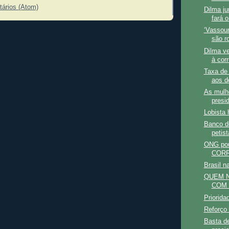
tários (Atom)
Dilma ju
fará o
‘Vassour
são r
Dilma v
à cor
Taxa de
aos d
As mulhe
presid
Lobista 
Banco d
petist
ONG pou
COR
Brasil n
QUEM N
COM
Priorida
Reforço 
Basta d