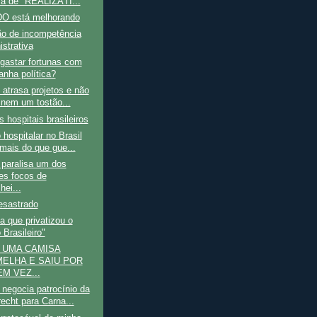
sa de "REALIZÁTI...
 está melhorando
ão de incompetência
istrativa
gastar fortunas com
nha política?
atrasa projetos e não
a nem um tostão...
 hospitais brasileiros
 hospitalar no Brasil
mais do que gue...
 paralisa um dos
es focos de
hei...
esastrado
 que privatizou o
 Brasileiro"
 UMA CAMISA
ELHA E SAIU POR
.EM VEZ...
negocia patrocínio da
echt para Carna...