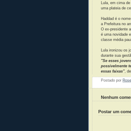
Lula, em cima de
uma plateia de c
Haddad é o nome 
a Prefeitura no a
O ex-presidente av
é uma novidade el
classe média paul
Lula ironizou os j
durante sua gestã
"Se esses jovens
possivelmente t
essas faixas"
, d
Postado por
Ros
Nenhum comen
Postar um come