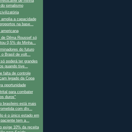
irretocável de minha
do jornalismo
ivilizatória
 amplia a capacidade
eroportos na base...
 americana
 de Dilma Roussef só
tou 0,5% do Minha...
minadores do futuro
o Brasil de volt...
 só poderá ter grandes
os quando tive...
e falta de controle
am legado da Copa
a oportunidade
trital para combater
os duros"
 brasileiro está mais
ometida com dív...
lo é o único estado em
 paciente tem a...
o exige 10% da receita