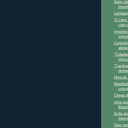
Após ele
import
Lambança
'O carro
caro 
Imposto 
concor
Controle
afeta
"Cidada
Vasso
"Cambad
dinhei
Hora do 
Manifes
concen
Chega d
Uma po
Brasil
Ação ant
intern
Sem pag