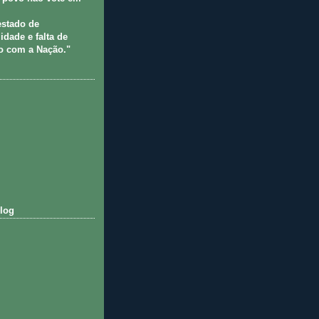
estado de
idade e falta de
 com a Nação."
log