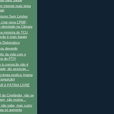
ião para Saúde
em internet mais lenta
iti
nismo Sem Limites
a criar nova CPMF,
 derrotado na Câmara
va ministra do TCU,
pção é mais barato
o Diplomático
icou devendo
liz da vida com o
no do PT!!!
 à corrupção não é
dade, diz associaç...
cologia explica (mania
rseguição)
AR A PÁTRIA LIVRE
 da Cinelândia, não se
em, são muitos...
 não sabe, mas custo
pa só aumenta