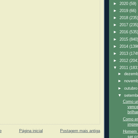
►
2020
(59)
►
2019
(66)
►
2018
(235
►
2017
(235
►
2016
(535
►
2015
(840
►
2014
(139
►
2013
(174
►
2012
(204
▼
2011
(183
►
dezem
►
novem
►
outubr
▼
setemb
Como um
vence
brilha
Como er
impre
e
Página inicial
Postagem mais antiga
Homem c
ser cr