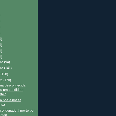
)
)
)
)
0)
9)
1)
1)
bro
(94)
bro
(141)
o
(128)
ro
(170)
a desconhecida
u um candidato
nte?
a boa a nossa
nsa
ondenado à morte por
istão