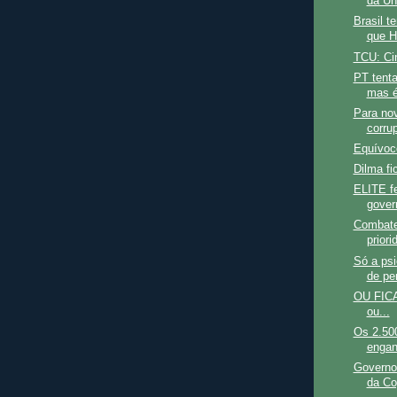
da Un
Brasil t
que Ha
TCU: Ci
PT tent
mas é
Para no
corru
Equívoc
Dilma f
ELITE fe
gover
Combate
priori
Só a psi
de pe
OU FIC
ou...
Os 2.500
engan
Governo
da Co