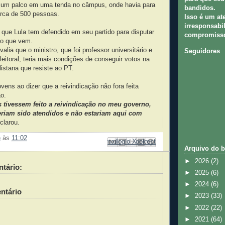
 um palco em uma tenda no câmpus, onde havia para
bandidos.
erca de 500 pessoas.
Isso é um at
irresponsabil
que Lula tem defendido em seu partido para disputar
compromisso
no que vem.
alia que o ministro, que foi professor universitário e
Seguidores
eitoral, teria mais condições de conseguir votos na
istana que resiste ao PT.
ovens ao dizer que a reivindicação não fora feita
o.
 tivessem feito a reivindicação no meu governo,
eriam sido atendidos e não estariam aqui com
eclarou.
e
às
11:02
Enviar por e-mail
Compartilhar no Facebook
Compartilhar com o Pinterest
Postar no blog!
Compartilhar no X
Arquivo do b
►
2026
(2)
tário:
►
2025
(6)
►
2024
(6)
ntário
►
2023
(33)
►
2022
(22)
►
2021
(64)