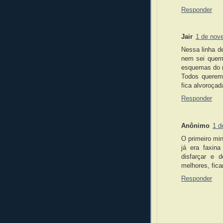
Responder
Jair
1 de nov
Nessa linha de
nem sei quem 
esquemas do m
Todos querem
fica alvoroçad
Responder
Anônimo
1 d
O primeiro min
já era faxin
disfarçar e 
melhores, fic
Responder