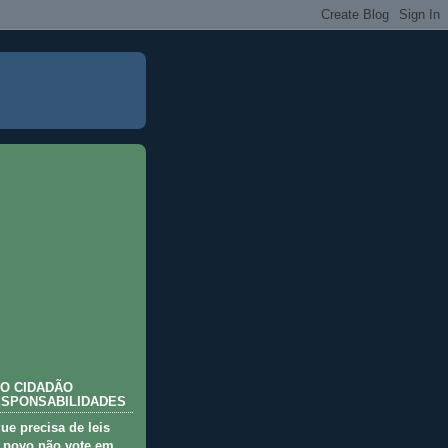
O CIDADÃO
ESPONSABILIDADES
que precisa de leis
 povo não vote em