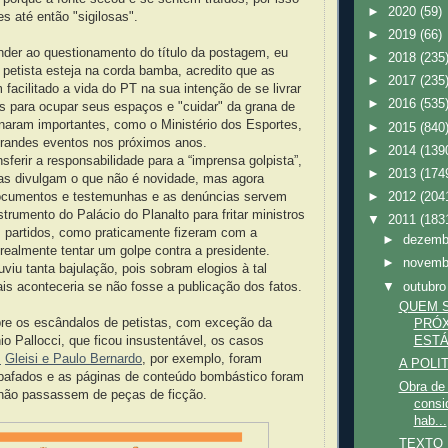
►
2020
(59)
 até então "sigilosas".
►
2019
(66)
nder ao questionamento do título da postagem, eu
►
2018
(235
petista esteja na corda bamba, acredito que as
►
2017
(235
facilitado a vida do PT na sua intenção de se livrar
►
2016
(535
os para ocupar seus espaços e "cuidar" da grana de
naram importantes, como o Ministério dos Esportes,
►
2015
(840
grandes eventos nos próximos anos.
►
2014
(139
sferir a responsabilidade para a “imprensa golpista”,
►
2013
(174
as divulgam o que não é novidade, mas agora
cumentos e testemunhas e as denúncias servem
►
2012
(204
rumento do Palácio do Planalto para fritar ministros
▼
2011
(183
os partidos, como praticamente fizeram com a
►
dezem
realmente tentar um golpe contra a presidente.
►
novem
uviu tanta bajulação, pois sobram elogios à tal
▼
outubr
ais aconteceria se não fosse a publicação dos fatos.
QUEM 
bre os escândalos de petistas, com exceção da
PRÓX
ESTÁ
io Pallocci, que ficou insustentável, os casos
,
Gleisi e Paulo Bernardo
, por exemplo, foram
A POLI
afados e as páginas de conteúdo bombástico foram
Obra de
não passassem de peças de ficção.
consi
hab...
TEXTO 