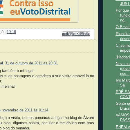
JUST
Por que
funci
no...
O Brasi
e
às
19:16
Planalto
Enviar por e-mail
Compartilhar no Facebook
Compartilhar com o Pinterest
Postar no blog!
Compartilhar no X
desen
Crise mu
:
impos
“Haddad,
al
31 de outubro de 2011 às 20:31
Novo as
(gove
g também é mt legal.
risc...
as suas postagens e agradeço a sua visita amável lá no
Ivo Marc
r.
Sal
, menina!
PRÉ-SA
CON
Gente q
Brasil
e novembro de 2011 às 01:14
VAMOS 
ço a visita, somos parceiras antigas no blog de Álvaro
PASS
eu blog, digamos assim, peculiar e me divirto com teus
ENEM va
o blog do senador.