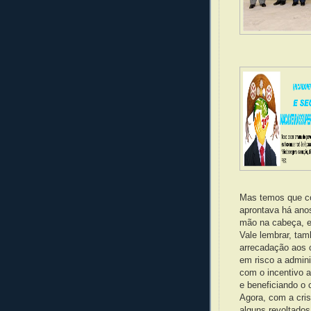
Mas temos que co
aprontava há ano
mão na cabeça, e
Vale lembrar, ta
arrecadação aos 
em risco a admini
com o incentivo a
e beneficiando o 
Agora, com a cri
alguns revoltados