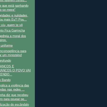
les querem censu...
e que está ganhando
ão se mexe"
ridades e nulidades,
ou mais Eu"! Pou...
 viu, quem te vê
to Fica Garrincha
edreja a moral dos
eiros.
 uniforme
incompetência para
r um ministério!
profundo
RANCOS E
ANCOS O POVO VAI
ENDO...
o Bando
plica a violência das
rdas nas redes ...
nha diz que recebeu
ro para poupar pe...
lização do escândalo