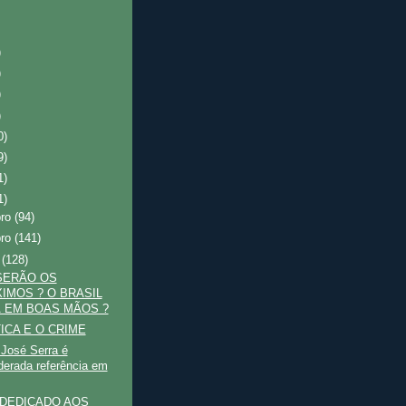
)
)
)
)
0)
9)
1)
1)
bro
(94)
bro
(141)
o
(128)
SERÃO OS
IMOS ? O BRASIL
 EM BOAS MÃOS ?
TICA E O CRIME
 José Serra é
derada referência em
DEDICADO AOS