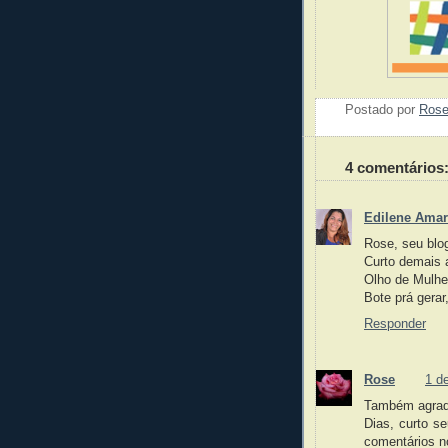
Postado por
Ros
4 comentários
Edilene Amar
Rose, seu blo
Curto demais 
Olho de Mulhe
Bote prá gerar
Responder
Rose
1 d
Também agrade
Dias, curto s
comentários n