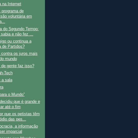
a na Internet
 programa de
são voluntária em
a...
ha do Segundo Tempo:
sabia e não fez ...
igo ou continua a
a de Partidos?
 contra os juros mais
 do mundo
 de gente faz isso?
h-Tech
 a sala
ra
para o Mundo”
ecidiu que é grande e
tar até o fim
por que os petistas têm
ódio das pes...
cracia, a informação
ser imparcial