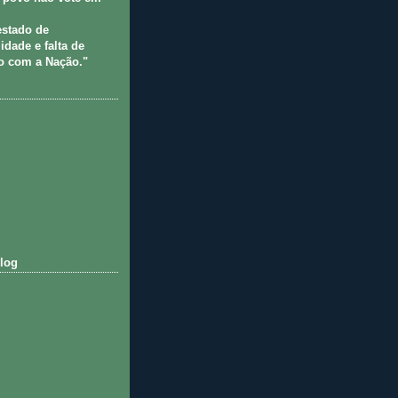
estado de
idade e falta de
 com a Nação."
log