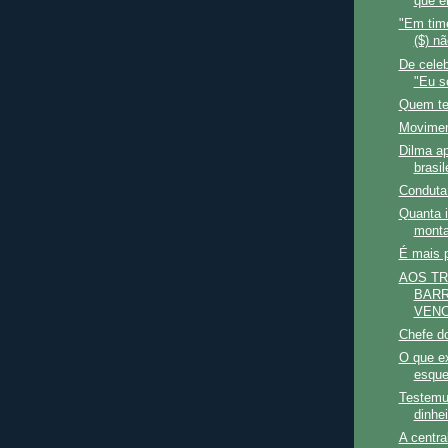
que e
"Em tim
($) n
De celeb
"Eu s
Quem te
Movimen
Dilma ap
brasil
Conduta
Quanta 
monta
É mais 
AOS T
BARR
VENC
Chefe d
O que ex
esque
Testemu
dinhei
A centra