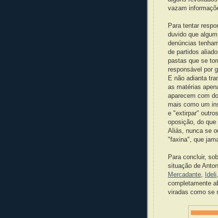
vazam informações
Para tentar respo
duvido que algum 
denúncias tenham 
de partidos aliad
pastas que se tor
responsável por 
E não adianta tran
as matérias apen
aparecem com do
mais como um inst
e "extirpar" outr
oposição, do que 
Aliás, nunca se o
"faxina", que jam
Para concluir, so
situação de Anton
Mercadante
,
Ideli
completamente ab
viradas como se 