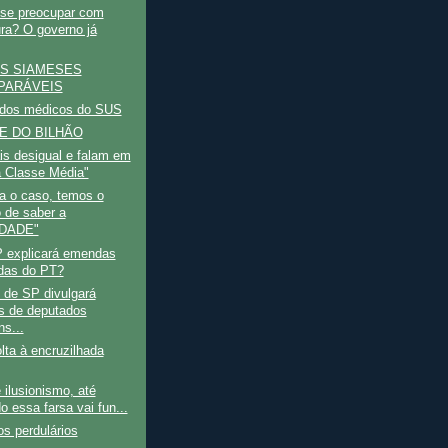
 se preocupar com
ra? O governo já
S SIAMESES
PARÁVEIS
 dos médicos do SUS
E DO BILHÃO
is desigual e falam em
 Classe Média"
a o caso, temos o
o de saber a
DADE"
 explicará emendas
adas do PT?
 de SP divulgará
 de deputados
ns...
lta à encruzilhada
ilusionismo, até
o essa farsa vai fun...
os perdulários