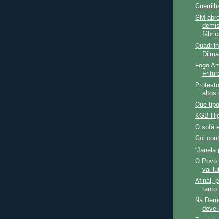
Guerrilh
GM abre
demis
fábric
Quadril
Dilma 
Fogo Am
Fritur
Protesto
altos
Que tipo
KGB Hig
O sofá e
Gol cont
“Janela 
O Povo d
vai lu
Afinal, 
tanto 
Na Demo
deve 