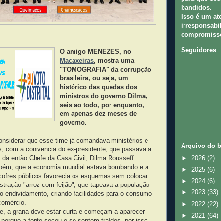
bandidos.
Isso é um at
irresponsabil
compromisso
Seguidores
O amigo MENEZES, no
Macaxeiras
, mostra uma
"TOMOGRAFIA" da corrupção
brasileira, ou seja, um
histórico das quedas dos
ministros do governo Dilma,
seis ao todo, por enquanto,
em apenas dez meses de
governo.
nsiderar que esse time já comandava ministérios e
Arquivo do b
s, com a conivência do ex-presidente, que passava a
 da então Chefe da Casa Civil, Dilma Rousseff.
►
2026
(2)
mbém, que a economia mundial estava bombando e a
►
2025
(6)
cofres públicos favorecia os esquemas sem colocar
►
2024
(6)
stração "arroz com feijão", que tapeava a população
►
2023
(33)
o endividamento, criando facilidades para o consumo
comércio.
►
2022
(22)
se, a grana deve estar curta e começam a aparecer
►
2021
(64)
 porque a fonte secou e se sentem traídos, por isso