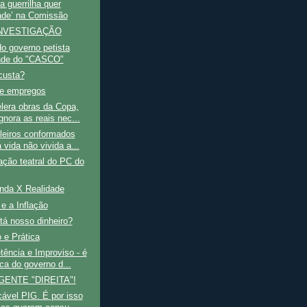
a guerrilha quer
ade’ na Comissão
NVESTIGAÇÃO
do governo petista
nde do "CASCO"
custa?
e empregos
lera obras da Copa,
gnora as reais nec...
leiros conformados
 vida não vivida a...
ação teatral do PC do
nda X Realidade
 e a Inflação
tá nosso dinheiro?
 e Prática
ência e Improviso - é
ca do governo d...
GENTE "DIREITA"!
ável PIG. É por isso