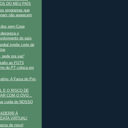
OS DO MEU PAÍS
 os programas que
onam não aparecem
l dos sem-Copa
 despreza o
volvimento do país
ndial impõe corte de
tos
 pede pra sair”
salto ao FGTS
rno do PT coloca em
elino: A Farsa do Pré-
L E O RISCO DE
TAR COM O OVO…
ue cuida do NOSSO
ADERIR À
EATA VIRTUAL!
zou de novo!