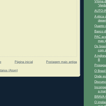
Vítima d
‘Verd
AUTO-I
A ética 
depe
Quanto 
Banco d
PAC ace
mas i
Os brasi
com a
A indign
B
e
Página inicial
Postagem mais antiga
Propaga
tários (Atom)
O Brasil
Onde es
Discurso
Incompet
a mar
BRAVA 
O implac