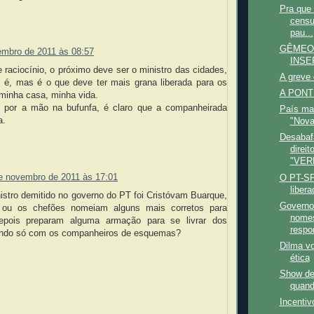
Pra que
censu
pau...
GÊMEO
embro de 2011 às 08:57
INSE
 raciocínio, o próximo deve ser o ministro das cidades,
A greve
é, mas é o que deve ter mais grana liberada para os
A PONT
inha casa, minha vida.
 por a mão na bufunfa, é claro que a companheirada
País ma
a.
"Nova
Desabaf
direit
"VER
e novembro de 2011 às 17:01
O PT-SP
liber
istro demitido no governo do PT foi Cristóvam Buarque,
Governo
a ou os chefões nomeiam alguns mais corretos para
nomes
depois preparam alguma armação para se livrar dos
respo
ando só com os companheiros de esquemas?
Dilma vo
ética
Show de 
quand
Incentiv