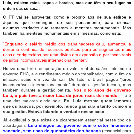
Lula, existem ratos, sapos e baratas, mas que têm o seu lugar na
ordem das coisas…
O PT vai se aproveitar, como é próprio aos de sua estirpe e
àqueles que comungam de seu pensamento, para elencar
algumas verdades que remetem a mentiras monumentais. Mas
também há mentiras monumentais em si mesmas, como esta:
“Enquanto o salário médio dos trabalhadores caiu, aumentou a
derrama contínua de recursos públicos para os segmentos mais
ricos e enriquecidos por uma dívida em expansão e por taxas reais
de juros incomparáveis internacionalmente”.
Houve uma forte recuperação do valor real do salário mínimo no
governo FHC, e o rendimento médio do trabalhador, com o fim da
inflação, subiu em vez de cair. De fato, o Brasil pagou “juros
incomparáveis internacionalmente” durante a gestão tucana, mas
também durante a gestão petista.
Nos oito anos de governo
Lula, o país teve a maior taxa de juros reais do mundo
— e é
uma das maiores ainda hoje.
Foi Lula mesmo quem lembrou
que os bancos, por exemplo, nunca ganharam tanto como em
sua gestão. Estava falando a verdade nesse caso.
Já expliquei o que existe de picaretagem essencial nesse tipo de
abordagem.
Lula chegou ao governo com o setor financeiro
saneado, sem risco de quebradeira dos bancos
(essencial para