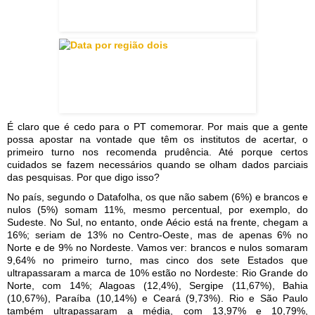
É claro que é cedo para o PT comemorar. Por mais que a gente
possa apostar na vontade que têm os institutos de acertar, o
primeiro turno nos recomenda prudência. Até porque certos
cuidados se fazem necessários quando se olham dados parciais
das pesquisas. Por que digo isso?
No país, segundo o Datafolha, os que não sabem (6%) e brancos e
nulos (5%) somam 11%, mesmo percentual, por exemplo, do
Sudeste. No Sul, no entanto, onde Aécio está na frente, chegam a
16%; seriam de 13% no Centro-Oeste, mas de apenas 6% no
Norte e de 9% no Nordeste. Vamos ver: brancos e nulos somaram
9,64% no primeiro turno, mas cinco dos sete Estados que
ultrapassaram a marca de 10% estão no Nordeste: Rio Grande do
Norte, com 14%; Alagoas (12,4%), Sergipe (11,67%), Bahia
(10,67%), Paraíba (10,14%) e Ceará (9,73%). Rio e São Paulo
também ultrapassaram a média, com 13,97% e 10,79%,