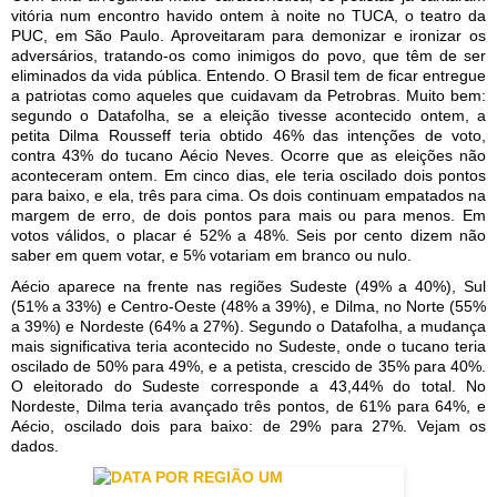
vitória num encontro havido ontem à noite no TUCA, o teatro da
PUC, em São Paulo. Aproveitaram para demonizar e ironizar os
adversários, tratando-os como inimigos do povo, que têm de ser
eliminados da vida pública. Entendo. O Brasil tem de ficar entregue
a patriotas como aqueles que cuidavam da Petrobras. Muito bem:
segundo o Datafolha, se a eleição tivesse acontecido ontem, a
petita Dilma Rousseff teria obtido 46% das intenções de voto,
contra 43% do tucano Aécio Neves. Ocorre que as eleições não
aconteceram ontem. Em cinco dias, ele teria oscilado dois pontos
para baixo, e ela, três para cima. Os dois continuam empatados na
margem de erro, de dois pontos para mais ou para menos. Em
votos válidos, o placar é 52% a 48%. Seis por cento dizem não
saber em quem votar, e 5% votariam em branco ou nulo.
Aécio aparece na frente nas regiões Sudeste (49% a 40%), Sul
(51% a 33%) e Centro-Oeste (48% a 39%), e Dilma, no Norte (55%
a 39%) e Nordeste (64% a 27%). Segundo o Datafolha, a mudança
mais significativa teria acontecido no Sudeste, onde o tucano teria
oscilado de 50% para 49%, e a petista, crescido de 35% para 40%.
O eleitorado do Sudeste corresponde a 43,44% do total. No
Nordeste, Dilma teria avançado três pontos, de 61% para 64%, e
Aécio, oscilado dois para baixo: de 29% para 27%. Vejam os
dados.