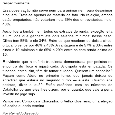
respectivamente.
Essa observação não serve nem para animar nem para desanimar
ninguém. Trata-se apenas de matéria de fato. Na rejeição, ambos
estão empatados: não votariam nela 39% dos entrevistados; nele,
40%.
Aécio lidera também em todos os extratos de renda, exceção feita
a um: dos que ganham até dois salários mínimos: nesse caso,
Dilma tem 55%, e ele 34%. Entre os que recebem de dois a cinco,
o tucano vence por 46% a 43%. A vantagem é de 57% a 33% entre
cinco e 10 mínimos e de 65% a 29% entre os com renda acima de
10.
É evidente que a euforia truculenta demonstrada por petistas no
encontro do Tuca é injustificada. A disputa está empatada. Os
tucanos, estes, sim, têm de tomar cuidado. Querem um conselho?
Façam como Aécio no primeiro turno, que jamais deixou de
acreditar que estaria no segundo turno — e está. Quanto aos
petistas, dizer o quê? Estão eufóricos com os números do
Datafolha porque eles lhes dizem, por enquanto, que vale a pena
investir no jogo sujo.
Vamos ver. Como diria Chacrinha, o Velho Guerreiro, uma eleição
só acaba quando termina.
Por Reinaldo Azevedo