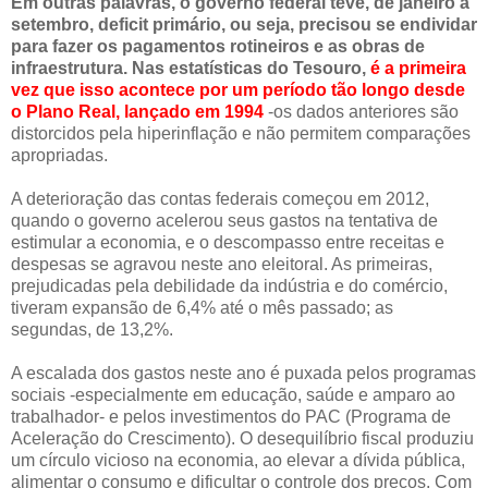
Em outras palavras, o governo federal teve, de janeiro a
setembro, deficit primário, ou seja, precisou se endividar
para fazer os pagamentos rotineiros e as obras de
infraestrutura. Nas estatísticas do Tesouro,
é a primeira
vez que isso acontece por um período tão longo desde
o Plano Real, lançado em 1994
-os dados anteriores são
distorcidos pela hiperinflação e não permitem comparações
apropriadas.
A deterioração das contas federais começou em 2012,
quando o governo acelerou seus gastos na tentativa de
estimular a economia, e o descompasso entre receitas e
despesas se agravou neste ano eleitoral. As primeiras,
prejudicadas pela debilidade da indústria e do comércio,
tiveram expansão de 6,4% até o mês passado; as
segundas, de 13,2%.
A escalada dos gastos neste ano é puxada pelos programas
sociais -especialmente em educação, saúde e amparo ao
trabalhador- e pelos investimentos do PAC (Programa de
Aceleração do Crescimento). O desequilíbrio fiscal produziu
um círculo vicioso na economia, ao elevar a dívida pública,
alimentar o consumo e dificultar o controle dos preços. Com