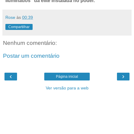
"iluminados" da elite instalada no poder.
Rose
às
00:39
Compartilhar
Nenhum comentário:
Postar um comentário
‹
›
Página inicial
Ver versão para a web