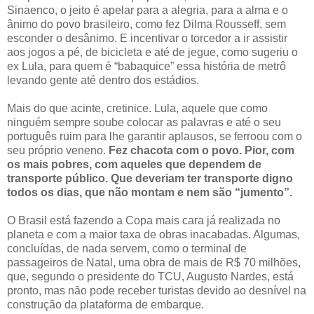
Sinaenco, o jeito é apelar para a alegria, para a alma e o
ânimo do povo brasileiro, como fez Dilma Rousseff, sem
esconder o desânimo. E incentivar o torcedor a ir assistir
aos jogos a pé, de bicicleta e até de jegue, como sugeriu o
ex Lula, para quem é “babaquice” essa história de metrô
levando gente até dentro dos estádios.
Mais do que acinte, cretinice. Lula, aquele que como
ninguém sempre soube colocar as palavras e até o seu
português ruim para lhe garantir aplausos, se ferroou com o
seu próprio veneno.
Fez chacota com o povo. Pior, com
os mais pobres, com aqueles que dependem de
transporte público. Que deveriam ter transporte digno
todos os dias, que não montam e nem são “jumento”.
O Brasil está fazendo a Copa mais cara já realizada no
planeta e com a maior taxa de obras inacabadas. Algumas,
concluídas, de nada servem, como o terminal de
passageiros de Natal, uma obra de mais de R$ 70 milhões,
que, segundo o presidente do TCU, Augusto Nardes, está
pronto, mas não pode receber turistas devido ao desnível na
construção da plataforma de embarque.