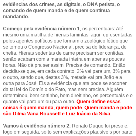
evidências dos crimes, as digitais, o DNA petista, o
comando de quem manda e de quem continua
mandando.
Começo pela evidência número 1,
os percentuais: Até
mesmo uma matilha de hienas famintas, aqui representadas
pelos agentes políticos que formam o zoológico fétido que
se tornou o Congresso Nacional, precisa de liderança, de
chefia. Hienas sedentas de carne precisam ser contidas,
senão acabam com a manada inteira em apenas poucas
horas. Não dá pra ser assim. Precisa de comando. Então
decidiu-se que, em cada contrato, 2% vai para um, 3% para
o outro, sendo que, destes 3%, metade vai pra João e a
outra para José. Eis a evidência que até pode se socorrer
da tal lei do Domínio do Fato, mas nem precisa. Alguém
determinou, bem certinho, bem direitinho, os percentuais e o
quanto vai para um ou para outro.
Quem define essas
coisas é quem manda, quem pode. Quem manda e pode
são Dilma Vana Rousseff e Luiz Inácio da Silva.
Vamos à evidência número 2:
Renato Duque foi preso e,
logo em seguida, solto sem explicações plausíveis por parte