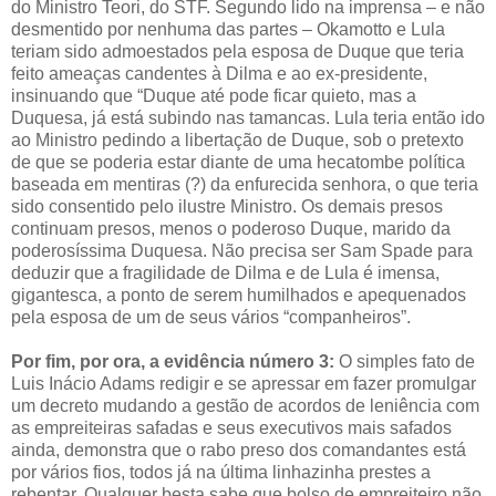
do Ministro Teori, do STF. Segundo lido na imprensa – e não
desmentido por nenhuma das partes – Okamotto e Lula
teriam sido admoestados pela esposa de Duque que teria
feito ameaças candentes à Dilma e ao ex-presidente,
insinuando que “Duque até pode ficar quieto, mas a
Duquesa, já está subindo nas tamancas. Lula teria então ido
ao Ministro pedindo a libertação de Duque, sob o pretexto
de que se poderia estar diante de uma hecatombe política
baseada em mentiras (?) da enfurecida senhora, o que teria
sido consentido pelo ilustre Ministro. Os demais presos
continuam presos, menos o poderoso Duque, marido da
poderosíssima Duquesa. Não precisa ser Sam Spade para
deduzir que a fragilidade de Dilma e de Lula é imensa,
gigantesca, a ponto de serem humilhados e apequenados
pela esposa de um de seus vários “companheiros”.
Por fim, por ora, a evidência número 3:
O simples fato de
Luis Inácio Adams redigir e se apressar em fazer promulgar
um decreto mudando a gestão de acordos de leniência com
as empreiteiras safadas e seus executivos mais safados
ainda, demonstra que o rabo preso dos comandantes está
por vários fios, todos já na última linhazinha prestes a
rebentar. Qualquer besta sabe que bolso de empreiteiro não