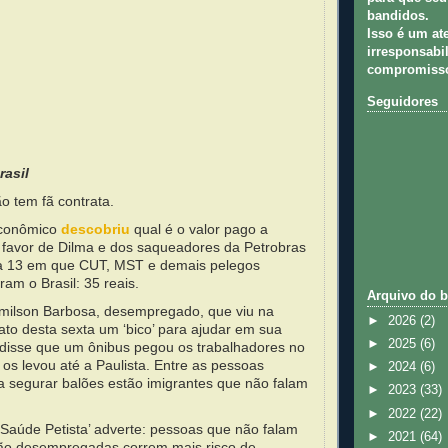
bandidos.
Isso é um at
irresponsabil
compromisso
Seguidores
rasil
o tem fã contrata.
Econômico
descobriu
qual é o valor pago a
 favor de Dilma e dos saqueadores da Petrobras
ra 13 em que CUT, MST e demais pelegos
am o Brasil: 35 reais.
Arquivo do b
milson Barbosa, desempregado, que viu na
►
2026
(2)
ato desta sexta um ‘bico’ para ajudar em sua
►
2025
(6)
disse que um ônibus pegou os trabalhadores no
 os levou até a Paulista. Entre as pessoas
►
2024
(6)
a segurar balões estão imigrantes que não falam
►
2023
(33)
►
2022
(22)
a Saúde Petista’ adverte: pessoas que não falam
►
2021
(64)
tão desempregadas correm mais risco de