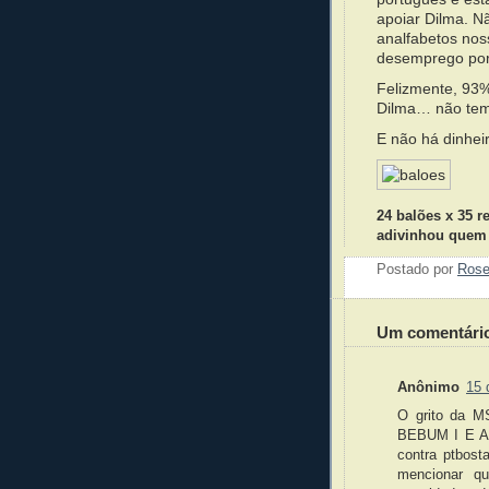
apoiar Dilma. 
analfabetos nos
desemprego por 
Felizmente, 93%
Dilma… não tem
E não há dinhei
24 balões x 35 re
adivinhou quem 
Postado por
Ros
Um comentári
Anônimo
15 
O grito da
BEBUM I E A 
contra ptbost
mencionar q