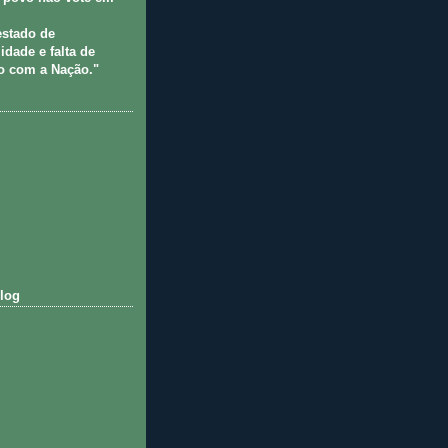
estado de
idade e falta de
 com a Nação."
log