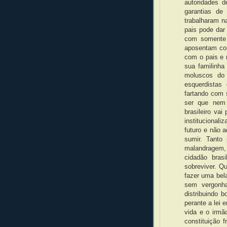
autoridades 
garantias de
trabalharam n
pais pode dar
com somente 
aposentam co
com o pais e 
sua familinha
moluscos do 
esquerdista
fartando com 
ser que nem 
brasileiro va
instituciona
futuro e não 
sumir. Tanto 
malandragem,
cidadão bras
sobreviver. Q
fazer uma bel
sem vergonha
distribuindo b
perante a lei
vida e o irm
constituição 