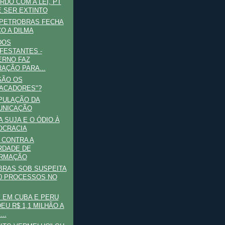
RDO COM A LEI, PT
 SER EXTINTO
 PETROBRAS FECHA
O A DILMA
DOS
FESTANTES -
RNO FAZ
AÇÃO PARA...
SÃO OS
ACADORES"?
PULAÇÃO DA
UNICAÇÃO
 SUJA E O ÓDIO À
OCRACIA
 CONTRA A
RDADE DE
ORMAÇÃO
BRAS SOB SUSPEITA
0 PROCESSOS NO
’ EM CUBA E PERU
EU R$ 1,1 MILHÃO A
..