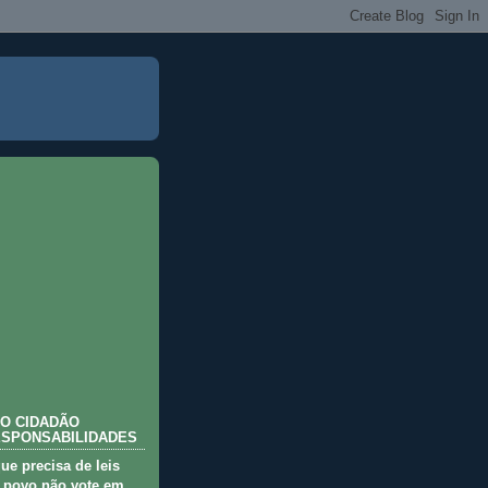
O CIDADÃO
ESPONSABILIDADES
que precisa de leis
 povo não vote em