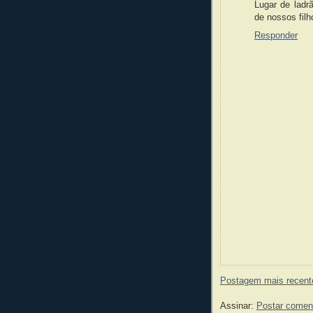
Lugar de ladr
de nossos filh
Responder
Postagem mais recent
Assinar:
Postar comen