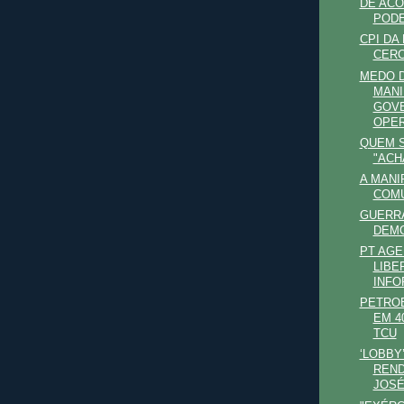
DE ACO
PODE
CPI DA
CERC
MEDO 
MANI
GOVE
OPER
QUEM 
"ACH
A MANI
COM
GUERRA
DEM
PT AGE
LIBE
INF
PETRO
EM 4
TCU
‘LOBBY
REND
JOSÉ.