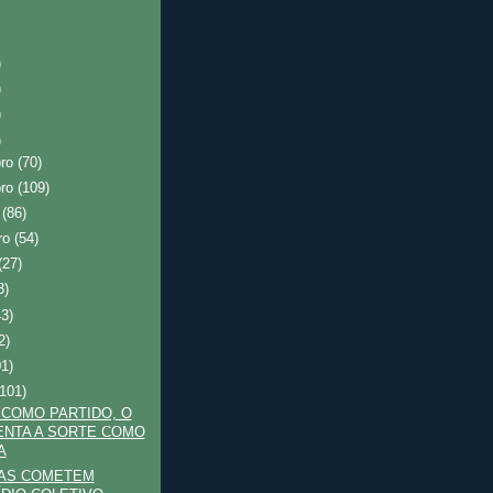
)
)
)
)
bro
(70)
bro
(109)
o
(86)
ro
(54)
(27)
3)
43)
2)
01)
(101)
 COMO PARTIDO, O
ENTA A SORTE COMO
A
TAS COMETEM