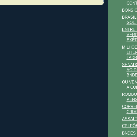
CONT
BONS 
BRASIL
GOL.
ENTRE 
VERD
EXÉR
MILHÕE
LITE
LAD
SENAD
AO D
BND
OU VEM
A CO
ROMBO
PEN
CORREI
CRIM
ASSALT
CPI PÕ
BNDES