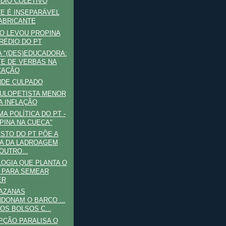
ÍDIO COLETIVO
E É INSEPARÁVEL
ABRICANTE
O LEVOU PROPINA
RÉDIO DO PT
A "(DES)EDUCADORA:
E DE VERBAS NA
CAÇÃO
NDE CULPADO
LULOPETISTA MENOR
A INFLAÇÃO
A POLÍTICA DO PT -
PINA NA CUECA"
STO DO PT PÕE A
A DA LADROAGEM
OUTRO...
LOGIA QUE PLANTA O
 PARA SEMEAR
ER
TAZANAS
DONAM O BARCO ...
OS BOLSOS C...
ÇÃO PARALISA O