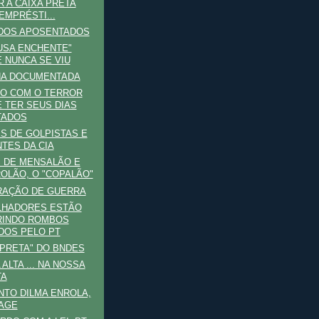
R A CAIXA PRETA
EMPRÉSTI...
 DOS APOSENTADOS
USA ENCHENTE"
 NUNCA SE VIU
NA DOCUMENTADA
GO COM O TERROR
 TER SEUS DIAS
TADOS
S DE GOLPISTAS E
TES DA CIA
 DE MENSALÃO E
OLÃO, O "COPALÃO"
RAÇÃO DE GUERRA
LHADORES ESTÃO
RINDO ROMBOS
DOS PELO PT
 PRETA" DO BNDES
ALTA ... NA NOSSA
TA
TO DILMA ENROLA,
AGE