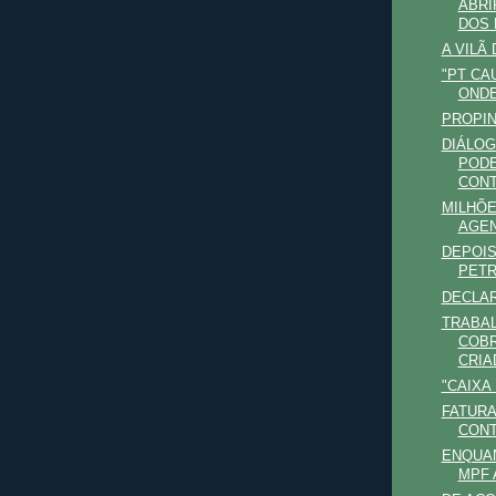
ABRI
DOS 
A VILÃ
"PT CA
ONDE
PROPI
DIÁLO
PODE
CON
MILHÕE
AGEN
DEPOIS
PETR
DECLA
TRABA
COB
CRIA
"CAIXA
FATURA 
CON
ENQUAN
MPF 