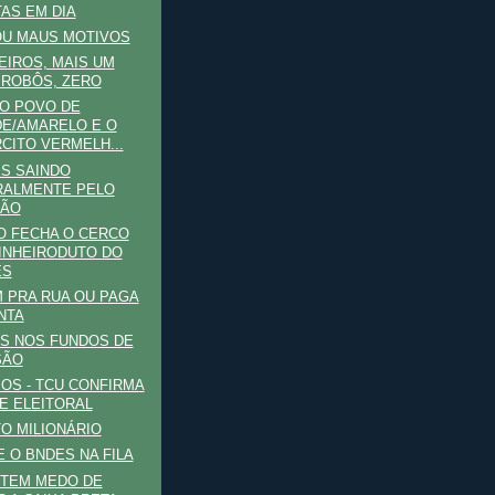
AS EM DIA
OU MAUS MOTIVOS
EIROS, MAIS UM
 ROBÔS, ZERO
O POVO DE
E/AMARELO E O
CITO VERMELH...
S SAINDO
RALMENTE PELO
RÃO
O FECHA O CERCO
INHEIRODUTO DO
ES
 PRA RUA OU PAGA
NTA
S NOS FUNDOS DE
SÃO
OS - TCU CONFIRMA
E ELEITORAL
O MILIONÁRIO
E O BNDES NA FILA
 TEM MEDO DE