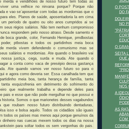
SUIC
de merda e vendilhões de nosso futuro tem todas as
 viver uma velhice no nirvana porque? Porque não
O POST
ada e vao se´aposentar com todas as mordomias que o
DO F
 para eles. Planos de saúde, aposentadoria la em cima
DOLEIR
um período de quatro ou oito anos cumpridos ai se
NO P
m seus régios salários. Não tem nenhum compromisso
"PÁTRI
nunca respondem pelo nosso atraso. Desde sarnento e
CORT
 de boca grande, color, Fernando Henrique, pmdbostas
EDU
poder, ptbostas e todos os partidinhos meia boca
O GRA
s de merda vivem defendendo o comunismo mas se
seus salários e mordomias. Ate quando o brasileiro vai
SEITA 
QUE 
nossa justiça, cega, surda e muda. Ate quando o
i pagar a conta como vaca de presépio dessa gastança
REFORM
lizada. Ate quando vamos ver nosso futuro so para o
"PRO
aqui e agora como deveria ser. Essa canalhada tem que
MANIFE
partidinho meia boa, tanta herança de família, tanta
CULP
 tanta esquizofrenia em detrimento do sofrimento do
NOS 
ileiro que realmente trabalha e depende deles para
A IDEO
ue pais e esse que não pode mergulhar no que possui e
ÓDIO
a historia. Somos o que marionetes desses vagabundos
POD
 que roubam nosso futuro distribuindo dentaduras,
AS RA
olsa isso e bolsa aquilo. Todos os cidadãos são iguais
ABAN
 em todos os países mas menos aqui porque genuínos da
COM 
ão dinheiro nas cuecas mexem todos os dias na nossa
frankstein para soltar todos os sem vergonhas do pais.
CORRUP