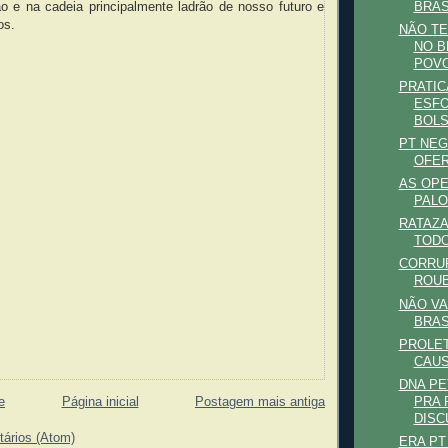
BRAS
ão e na cadeia principalmente ladrão de nosso futuro e
os.
NÃO TE
NO B
POVO 
PRATIC
ESFO
BOLS.
PT NEG
OFER
AS OP
PALO
RATAZ
TODO
CORRUP
ROUB
NÃO V
BRAS
PROLET
CAUS
DNA PE
e
Página inicial
Postagem mais antiga
PRA 
DISC
tários (Atom)
ERA PT