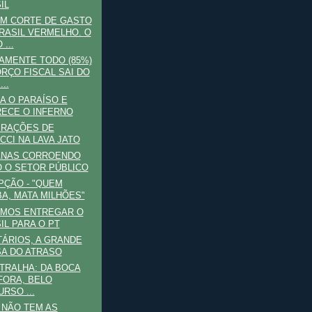
IL
M CORTE DE GASTO
RASIL VERMELHO. O
...
AMENTE TODO (85%)
RÇO FISCAL SAI DO
..
A O PARAÍSO E
ECE O INFERNO
ERAÇÕES DE
CCI NA LAVA JATO
ANAS CORROENDO
 O SETOR PÚBLICO
ÇÃO - "QUEM
A, MATA MILHÕES"
AMOS ENTREGAR O
IL PARA O PT
ÁRIOS, A GRANDE
A DO ATRASO
TRALHA: DA BOCA
FORA, BELO
URSO ...
 NÃO TEM AS