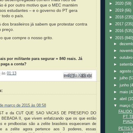
►
2020
(59)
Não é por outro motivo que o MEC mantém
sos estudantes – e o governo do PT gera
►
2019
(66)
todo o país.
►
2018
(235
 dos brasileiros já sabem que protestar contra
►
2017
(235
 preço.
►
2016
(535
ro que compre o nosso grito.
▼
2015
(840
►
dezem
►
novem
►
outubr
ais por militante para segurar = 840 reais. Já
paga a conta?
►
setemb
►
agosto
e
às
01:13
Enviar por e-mail
Compartilhar no Facebook
Compartilhar com o Pinterest
Postar no blog!
Compartilhar no X
►
julho
(5
►
junho
(
o:
►
maio
(4
►
abril
(1
de março de 2015 às 08:58
▼
março
FALIDO
 MST e da CUT QUE SAO VACAS DE PRESEPIO DO
PT T
BEBADA II, que vivem enfatizando que os que estão
PIAD
as e pmdbostas são a zelite brasileira esqueceram de
PETIS
ue a zelite agora pertence aos 3 poderes, essas