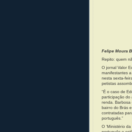
Felipe Moura B
Repito: quem nã
O jornal Valor 
manifestantes a
nesta sexta-fei
petistas assombr
“É o caso de Ed
participação do 
renda. Barbosa 
bairro do Brás e
contratadas par
português.”
O ‘Ministério d
português e es