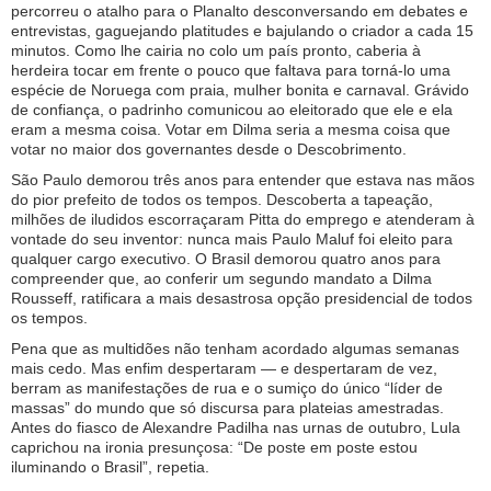
percorreu o atalho para o Planalto desconversando em debates e
entrevistas, gaguejando platitudes e bajulando o criador a cada 15
minutos. Como lhe cairia no colo um país pronto, caberia à
herdeira tocar em frente o pouco que faltava para torná-lo uma
espécie de Noruega com praia, mulher bonita e carnaval. Grávido
de confiança, o padrinho comunicou ao eleitorado que ele e ela
eram a mesma coisa. Votar em Dilma seria a mesma coisa que
votar no maior dos governantes desde o Descobrimento.
São Paulo demorou três anos para entender que estava nas mãos
do pior prefeito de todos os tempos. Descoberta a tapeação,
milhões de iludidos escorraçaram Pitta do emprego e atenderam à
vontade do seu inventor: nunca mais Paulo Maluf foi eleito para
qualquer cargo executivo. O Brasil demorou quatro anos para
compreender que, ao conferir um segundo mandato a Dilma
Rousseff, ratificara a mais desastrosa opção presidencial de todos
os tempos.
Pena que as multidões não tenham acordado algumas semanas
mais cedo. Mas enfim despertaram — e despertaram de vez,
berram as manifestações de rua e o sumiço do único “líder de
massas” do mundo que só discursa para plateias amestradas.
Antes do fiasco de Alexandre Padilha nas urnas de outubro, Lula
caprichou na ironia presunçosa: “De poste em poste estou
iluminando o Brasil”, repetia.