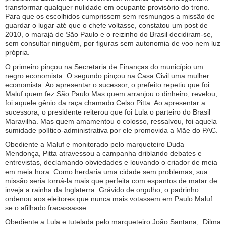
transformar qualquer nulidade em ocupante provisório do trono.
Para que os escolhidos cumprissem sem resmungos a missão de
guardar o lugar até que o chefe voltasse, constatou um post de
2010, o marajá de São Paulo e o reizinho do Brasil decidiram-se,
sem consultar ninguém, por figuras sem autonomia de voo nem luz
própria.
O primeiro pinçou na Secretaria de Finanças do município um
negro economista. O segundo pinçou na Casa Civil uma mulher
economista. Ao apresentar o sucessor, o prefeito repetiu que foi
Maluf quem fez São Paulo.Mas quem arranjou o dinheiro, revelou,
foi aquele gênio da raça chamado Celso Pitta. Ao apresentar a
sucessora, o presidente reiterou que foi Lula o parteiro do Brasil
Maravilha. Mas quem amamentou o colosso, ressalvou, foi aquela
sumidade político-administrativa por ele promovida a Mãe do PAC.
Obediente a Maluf e monitorado pelo marqueteiro Duda
Mendonça, Pitta atravessou a campanha driblando debates e
entrevistas, declamando obviedades e louvando o criador de meia
em meia hora. Como herdaria uma cidade sem problemas, sua
missão seria torná-la mais que perfeita com espantos de matar de
inveja a rainha da Inglaterra. Grávido de orgulho, o padrinho
ordenou aos eleitores que nunca mais votassem em Paulo Maluf
se o afilhado fracassasse.
Obediente a Lula e tutelada pelo marqueteiro João Santana, Dilma