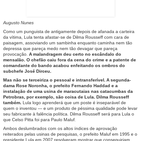
Augusto Nunes
Como um punguista de antigamente depois de afanada a carteira
da vítima, Lula tenta afastar-se de Dilma Rousseff com cara de
paisagem, assoviando um sambinha enquanto caminha nem tão
depressa que pareça medo nem tão devagar que pareça
provocação.
A malandragem deu certo no escândalo do
mensalão. O chefão caiu fora da cena do crime e a patente de
comandante do bando acabou enfeitando os ombros do
subchefe José Dirceu.
Mas não se terceiriza o pessoal e intransferível. A segunda-
dama Rose Noronha, o prefeito Fernando Haddad e a
instalação de uma usina de maracutaias nas catacumbas da
Petrobras, por exemplo, são coisa de Lula. Dilma Rousseff
também.
Lula logo aprenderá que um poste é inseparável de
quem o inventou — e um produto de péssima qualidade pode levar
seu fabricante à falência política. Dilma Rousseff será para Lula o
que Celso Pitta foi para Paulo Maluf.
Ambos deslumbrados com os altos índices de aprovação
reiterados pelas usinas de pesquisas, o prefeito Maluf em 1995 e o
presidente Lula em 2007 resolveram mostrar que conseguiriam