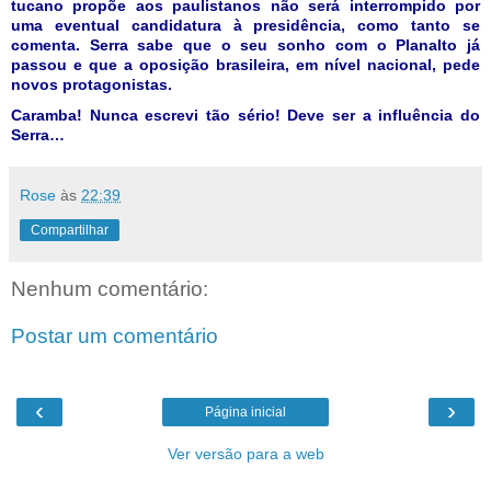
tucano propõe aos paulistanos não será interrompido por
uma eventual candidatura à presidência, como tanto se
comenta. Serra sabe que o seu sonho com o Planalto já
passou e que a oposição brasileira, em nível nacional, pede
novos protagonistas.
Caramba! Nunca escrevi tão sério! Deve ser a influência do
Serra…
Rose
às
22:39
Compartilhar
Nenhum comentário:
Postar um comentário
‹
›
Página inicial
Ver versão para a web