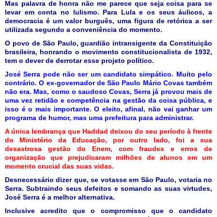
Mas palavra de honra não me parece que seja coisa para se
levar em conta no lulismo. Para Lula e os seus áulicos, a
democracia é um valor burguês, uma figura de retórica a ser
utilizada segundo a conveniência do momento.
O povo de São Paulo, guardião intransigente da Constituição
brasileira, honrando o movimento constitucionalista de 1932,
tem o dever de derrotar esse projeto político.
José Serra pode não ser um candidato simpático. Muito pelo
contrário. O ex-governador de São Paulo Mário Covas também
não era. Mas, como o saudoso Covas, Serra já provou mais de
uma vez retidão e competência na gestão da coisa pública, e
isso é o mais importante. O eleito, afinal, não vai ganhar um
programa de humor, mas uma prefeitura para administrar.
A única lembrança que Haddad deixou do seu período à frente
do Ministério da Educação, por outro lado, foi a sua
desastrosa gestão do Enem, com fraudes e erros de
organização que prejudicaram milhões de alunos em um
momento crucial das suas vidas.
Desnecessário dizer que, se votasse em São Paulo, votaria no
Serra. Subtraindo seus defeitos e somando as suas virtudes,
José Serra é a melhor alternativa.
Inclusive acredito que o compromisso que o candidato