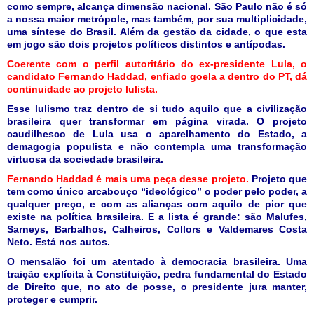
como sempre, alcança dimensão nacional. São Paulo não é só
a nossa maior metrópole, mas também, por sua multiplicidade,
uma síntese do Brasil. Além da gestão da cidade, o que esta
em jogo são dois projetos políticos distintos e antípodas.
Coerente com o perfil autoritário do ex-presidente Lula, o
candidato Fernando Haddad, enfiado goela a dentro do PT, dá
continuidade ao projeto lulista.
Esse lulismo traz dentro de si tudo aquilo que a civilização
brasileira quer transformar em página virada. O projeto
caudilhesco de Lula usa o aparelhamento do Estado, a
demagogia populista e não contempla uma transformação
virtuosa da sociedade brasileira.
Fernando Haddad é mais uma peça desse projeto.
Projeto que
tem como único arcabouço “ideológico” o poder pelo poder, a
qualquer preço, e com as alianças com aquilo de pior que
existe na política brasileira. E a lista é grande: são Malufes,
Sarneys, Barbalhos, Calheiros, Collors e Valdemares Costa
Neto. Está nos autos.
O mensalão foi um atentado à democracia brasileira. Uma
traição explícita à Constituição, pedra fundamental do Estado
de Direito que, no ato de posse, o presidente jura manter,
proteger e cumprir.