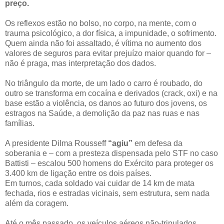
preço.
Os reflexos estão no bolso, no corpo, na mente, com o
trauma psicológico, a dor física, a impunidade, o sofrimento.
Quem ainda não foi assaltado, é vítima no aumento dos
valores de seguros para evitar prejuízo maior quando for –
não é praga, mas interpretação dos dados.
No triângulo da morte, de um lado o carro é roubado, do
outro se transforma em cocaína e derivados (crack, oxi) e na
base estão a violência, os danos ao futuro dos jovens, os
estragos na Saúde, a demolição da paz nas ruas e nas
famílias.
A presidente Dilma Rousseff
“agiu”
em defesa da
soberania e – com a presteza dispensada pelo STF no caso
Battisti – escalou 500 homens do Exército para proteger os
3.400 km de ligação entre os dois países.
Em turnos, cada soldado vai cuidar de 14 km de mata
fechada, rios e estradas vicinais, sem estrutura, sem nada
além da coragem.
Até o mês passado, os veículos aéreos não-tripulados,