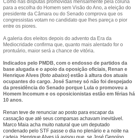
Como nas disputas promovidas mensalmente pela coluna
para a escolha do Homem sem Visão do Ano, a eleição do
presidente da Câmara ou do Senado comprova que os
congressistas votam no candidato que lhes pareça o pior
entre os piores.
A galeria dos eleitos depois do advento da Era da
Mediocridade confirma que, quanto mais alentado for o
prontuário, maior será a chance de vitória.
Indicados pelo PMDB, com o endosso de partidos da
base alugada e o apoio da oposição oficiais, Renan e
Henrique Alves (
foto abaixo
) estão à altura dos atuais
ocupantes do cargo. José Sarney só não foi despejado
da presidência do Senado porque Lula o promoveu a
Homem Incomum e os oposicionistas estão em férias há
10 anos.
Renan teve de renunciar ao posto para escapar da
cassação que até seus comparsas achavam inevitável.
Marco Maia acha muito natural que um deputado
condenado pelo STF passe o dia no plenário e a noite na
cadeia. Henrique Alves já avisou que, se José Genoíno