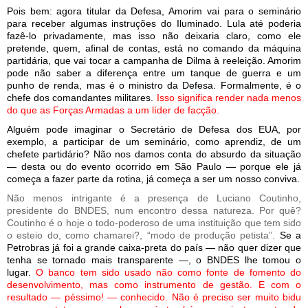
Pois bem: agora titular da Defesa, Amorim vai para o seminário
para receber algumas instruções do Iluminado. Lula até poderia
fazê-lo privadamente, mas isso não deixaria claro, como ele
pretende, quem, afinal de contas, está no comando da máquina
partidária, que vai tocar a campanha de Dilma à reeleição. Amorim
pode não saber a diferença entre um tanque de guerra e um
punho de renda, mas é o ministro da Defesa. Formalmente, é o
chefe dos comandantes militares.
Isso significa render nada menos
do que as Forças Armadas a um líder de facção.
Alguém pode imaginar o Secretário de Defesa dos EUA, por
exemplo, a participar de um seminário, como aprendiz, de um
chefete partidário? Não nos damos conta do absurdo da situação
— desta ou do evento ocorrido em São Paulo — porque ele já
começa a fazer parte da rotina, já começa a ser um nosso conviva.
Não menos intrigante é a presença de Luciano Coutinho,
presidente do BNDES, num encontro dessa natureza. Por quê?
Coutinho é o hoje o todo-poderoso de uma instituição que tem sido
o esteio do, como chamarei?, “modo de produção petista”.
Se a
Petrobras já foi a grande caixa-preta do país — não quer dizer que
tenha se tornado mais transparente —, o BNDES lhe tomou o
lugar.
O banco tem sido usado não como fonte de fomento do
desenvolvimento, mas como instrumento de gestão. E com o
resultado — péssimo! — conhecido. Não é preciso ser muito bidu