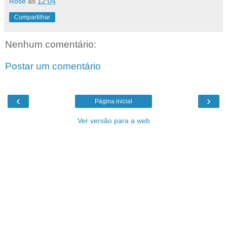
Rose
às
12:04
Compartilhar
Nenhum comentário:
Postar um comentário
‹
›
Página inicial
Ver versão para a web