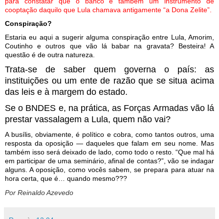
para constatar que o banco é também um instrumento de
cooptação daquilo que Lula chamava antigamente “a Dona Zelite”.
Conspiração?
Estaria eu aqui a sugerir alguma conspiração entre Lula, Amorim,
Coutinho e outros que vão lá babar na gravata? Besteira! A
questão é de outra natureza.
Trata-se de saber quem governa o país: as
instituições ou um ente de razão que se situa acima
das leis e à margem do estado.
Se o BNDES e, na prática, as Forças Armadas vão lá
prestar vassalagem a Lula, quem não vai?
A busílis, obviamente, é político e cobra, como tantos outros, uma
resposta da oposição — daqueles que falam em seu nome. Mas
também isso será deixado de lado, como todo o resto. “Que mal há
em participar de uma seminário, afinal de contas?”, vão se indagar
alguns. A oposição, como vocês sabem, se prepara para atuar na
hora certa, que é… quando mesmo???
Por Reinaldo Azevedo