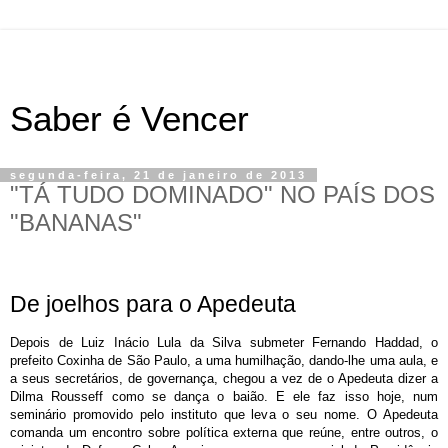
Saber é Vencer
segunda-feira, 21 de janeiro de 2013
"TÁ TUDO DOMINADO" NO PAÍS DOS
"BANANAS"
De joelhos para o Apedeuta
Depois de Luiz Inácio Lula da Silva submeter Fernando Haddad, o
prefeito Coxinha de São Paulo, a uma humilhação, dando-lhe uma aula, e
a seus secretários, de governança, chegou a vez de o Apedeuta dizer a
Dilma Rousseff como se dança o baião. E ele faz isso hoje, num
seminário promovido pelo instituto que leva o seu nome. O Apedeuta
comanda um encontro sobre política externa que reúne, entre outros, o