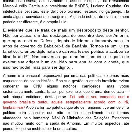
ministro da Defesa, Celso Amorim; o assessor especial da Presidência
Marco Aurélio Garcia e o presidente do BNDES, Luciano Coutinho. Os
intelectuais petistas, este delicioso oximoro, estarão no gargarejo. Há
ainda alguns convidados estrangeiros. A grande estrela do evento, e nem
poderia ser diferente, é o próprio Lula.
É evidente que se trata de mais um despropósito deste senhor.
Não por acaso, um dos destaques do encontro deve ser Amorim,
que agora está na Defesa, depois de liderar o Itamaraty nos oito
anos de governo do Babalorixá de Banânia. Tornou-se um lulista
fanático. O antes diplomata de carreira fez-se político e acabou se
filiando ao PT. Nas conversas que mantém, também ele gosta de
exaltar sua origem humilde. Não para emular com o chefe, que
isso não pode!, mas para ser digno…
Amorim é o principal responsável por uma das políticas externas mais
asquerosas de nossa história. Sob sua gestão, o estado brasileiro evitou
condenar na ONU alguns notórios carniceiros, mas votou
sistematicamente contra Israel, por exemplo, que é uma democracia —
sob ataque cotidiano, destaque-se.
Foi sob o seu comando que o
governo brasileiro tentou aquele estupefaciente acordo com o Irã,
lembram-se?
A coisa foi tão patética que até os iranianos tiveram de vir a
público para anunciar que não existia entendimento nos termos
alardeados pelo Itamaraty. Não! O Ministério das Relações Exteriores
não mudou muito com a saída de Amorim. Em muitos aspectos, até
piorou. É que se instituiu por lá uma cultura…