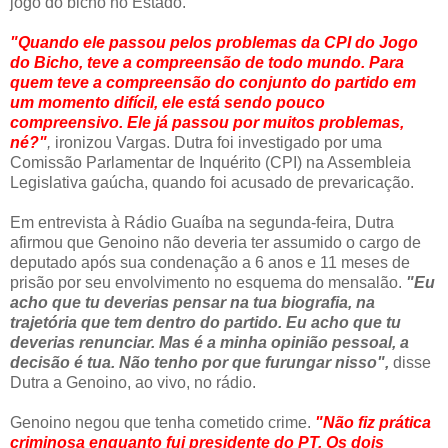
jogo do bicho no Estado.
"Quando ele passou pelos problemas da CPI do Jogo
do Bicho, teve a compreensão de todo mundo. Para
quem teve a compreensão do conjunto do partido em
um momento difícil, ele está sendo pouco
compreensivo. Ele já passou por muitos problemas,
né?"
,
ironizou Vargas. Dutra foi investigado por uma
Comissão Parlamentar de Inquérito (CPI) na Assembleia
Legislativa gaúcha, quando foi acusado de prevaricação.
Em entrevista à Rádio Guaíba na segunda-feira, Dutra
afirmou que Genoino não deveria ter assumido o cargo de
deputado após sua condenação a 6 anos e 11 meses de
prisão por seu envolvimento no esquema do mensalão.
"Eu
acho que tu deverias pensar na tua biografia, na
trajetória que tem dentro do partido. Eu acho que tu
deverias renunciar. Mas é a minha opinião pessoal, a
decisão é tua. Não tenho por que furungar nisso",
disse
Dutra a Genoino, ao vivo, no rádio.
Genoino negou que tenha cometido crime.
"Não fiz prática
criminosa enquanto fui presidente do PT. Os dois