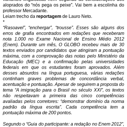
aloprados do “nós pega os peixe”. Vai bem a escolinha do
professor Mercadante.
Leiam trecho da
reportagem
de Lauro Neto.
*
“Rasoavel”, “enchergar”, “trousse”. Esses são alguns dos
erros de grafia encontrados em redações que receberam
nota 1.000 no Exame Nacional de Ensino Médio 2012
(Enem). Durante um mês, O GLOBO recebeu mais de 30
textos enviados por candidatos que atingiram a pontuação
máxima, com a comprovação das notas pelo Ministério da
Educação (MEC) e a confirmação pelas universidades
federais em que os estudantes foram aprovados. Além
desses absurdos na língua portuguesa, várias redações
continham graves problemas de concordância verbal,
acentuação e pontuação.
Apesar de seguirem a proposta do
tema “A imigração para o Brasil no século XXI”, os textos
não respeitavam a primeira das cinco competências
avaliadas pelos corretores: “demonstrar domínio da norma
padrão da língua escrita”. Cada competência tem a
pontuação máxima de 200 pontos.
Segundo o “Guia do participante: a redação no Enem 2012”,