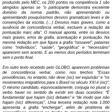
produzido pelo MEC, os 200 pontos na competência 1 são
atingidos apenas se “o participante demonstra excelente
domínio da norma padrão, não apresentando ou
apresentando pouquíssimos desvios gramaticais leves e de
convenções da escrita. (…) Desvios mais graves, como a
ausência de concordância verbal, excluem a redação da
pontuação mais alta”.
O manual aponta, entre os desvios
mais graves, erros de grafia, acentuação e pontuação. Na
mesma redação em que figura a grafia “rasoavel”, palavras
como “indivíduos”, “saúde”, “geográfica” e “necessário”
aparecem sem acento. E ao menos dois períodos terminam
sem o ponto final.
Em outro texto recebido pelo GLOBO, aparecem problemas
de concordância verbal, como nos trechos “Essas
providências, no entanto, não deve (sic) ser expulsão” e “os
movimentos imigratórios para o Brasil no século XXI é (sic)”.
O mesmo candidato, equivocadamente, conjuga no plural o
verbo haver no sentido de existir em duas ocasiões: “É
fundamental que hajam (sic) debates” e “de modo que não
hajam (sic) diferenças”.
Uma terceira redação nota 1.000
apresenta a grafia “enchergar”, além de problema de