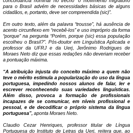
concordância nominal no trecho “o movimento migratório
para o Brasil advém de necessidades básicas de alguns
cidadãos, e, portanto, deve ser compreendida (sic)”.
Em outro texto, além da palavra “trousse”, há ausência de
acento circunflexo em “recebê-los” e uso impróprio da forma
“porque” na pergunta “Porém, porque (sic) essa população
escolheu o Brasil?”.
Pós-doutor em Linguística Aplicada e
professor da UFRJ e da Uerj, Jerônimo Rodrigues de
Moraes Neto diz que essas redações não deveriam receber
a pontuação máxima.
“A atribuição injusta do conceito máximo a quem não
teve o mérito estimula a popularização do uso da língua
portuguesa, impedindo nossos alunos de falar, ler e
escrever reconhecendo suas variedades linguísticas.
Além disso, provoca a formação de profissionais
incapazes de se comunicar, em níveis profissional e
pessoal, e de decodificar o próprio sistema da língua
portuguesa”,
aponta Moraes Neto.
Claudio Cezar Henriques, professor titular de Língua
Portuguesa do Instituto de Letras da Uerj, reitera que, ao