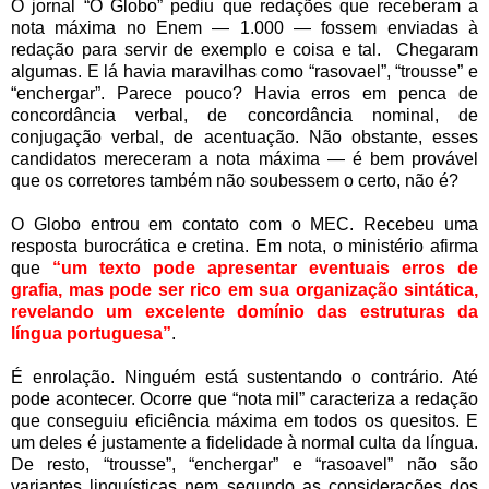
O jornal “O Globo” pediu que redações que receberam a
nota máxima no Enem — 1.000 — fossem enviadas à
redação para servir de exemplo e coisa e tal. Chegaram
algumas. E lá havia maravilhas como “rasovael”, “trousse” e
“enchergar”. Parece pouco? Havia erros em penca de
concordância verbal, de concordância nominal, de
conjugação verbal, de acentuação. Não obstante, esses
candidatos mereceram a nota máxima — é bem provável
que os corretores também não soubessem o certo, não é?
O Globo entrou em contato com o MEC. Recebeu uma
resposta burocrática e cretina. Em nota, o ministério afirma
que
“um texto pode apresentar eventuais erros de
grafia, mas pode ser rico em sua organização sintática,
revelando um excelente domínio das estruturas da
língua portuguesa”
.
É enrolação. Ninguém está sustentando o contrário. Até
pode acontecer. Ocorre que “nota mil” caracteriza a redação
que conseguiu eficiência máxima em todos os quesitos. E
um deles é justamente a fidelidade à normal culta da língua.
De resto, “trousse”, “enchergar” e “rasoavel” não são
variantes linguísticas nem segundo as considerações dos