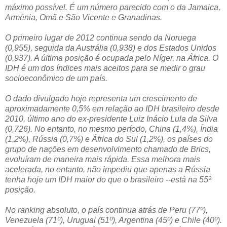
máximo possível. É um número parecido com o da Jamaica,
Armênia, Omã e São Vicente e Granadinas.
O primeiro lugar de 2012 continua sendo da Noruega
(0,955), seguida da Austrália (0,938) e dos Estados Unidos
(0,937). A última posição é ocupada pelo Níger, na África. O
IDH é um dos índices mais aceitos para se medir o grau
socioeconômico de um país.
O dado divulgado hoje representa um crescimento de
aproximadamente 0,5% em relação ao IDH brasileiro desde
2010, último ano do ex-presidente Luiz Inácio Lula da Silva
(0,726). No entanto, no mesmo período, China (1,4%), Índia
(1,2%), Rússia (0,7%) e África do Sul (1,2%), os países do
grupo de nações em desenvolvimento chamado de Brics,
evoluíram de maneira mais rápida. Essa melhora mais
acelerada, no entanto, não impediu que apenas a Rússia
tenha hoje um IDH maior do que o brasileiro --está na 55ª
posição.
No ranking absoluto, o país continua atrás de Peru (77º),
Venezuela (71º), Uruguai (51º), Argentina (45º) e Chile (40º).