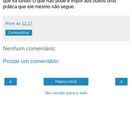
que vá fundo! O que não pode é impor aos outros uma
prática que ele mesmo não segue.
Rose
às
12:17
Compartilhar
Nenhum comentário:
Postar um comentário
‹
›
Página inicial
Ver versão para a web