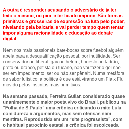
A outra é responder acusando o adversário de já ter
feito o mesmo, ou pior, e ter ficado impune. São formas
primitivas e grosseiras de expressão na luta pelo poder,
nivelando pela baixaria, e vai perder tempo quem tentar
impor alguma racionalidade e educação ao debate
digital.
Nem nos mais passionais bate-bocas sobre futebol alguém
apela para a desqualificação pessoal, por inutilidade. Ser
conservador ou liberal, gay ou hetero, honesto ou ladrão,
preto ou branco, petista ou tucano, não vai fazer o gol não
ser em impedimento, ser ou não ser pênalti. Numa metáfora
de sabor lulístico, a politica é que está virando um Fla x Flu
movido pelos instintos mais primitivos.
Na semana passada, Ferreira Gullar, considerado quase
unanimemente o maior poeta vivo do Brasil, publicou na
“Folha de S.Paulo” uma crônica criticando o mito Lula
com dureza e argumentos, mas sem ofensas nem
mentiras. Reproduzida em um “site progressista”, com
o habitual patrocínio estatal, a crônica foi escoiceada