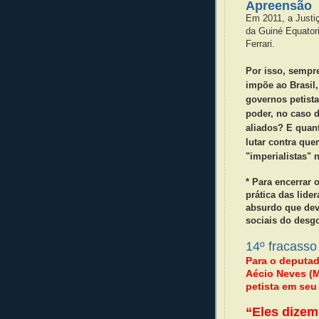
Apreensão
Em 2011, a Justi
da Guiné Equatori
Ferrari.
Por isso, sempr
impõe ao Brasil,
governos petista
poder, no caso 
aliados?
E quan
lutar contra que
"imperialistas" 
* Para encerrar 
prática das lide
absurdo que dev
sociais do desg
14º fracasso
Para o deputad
Aécio Neves (
petista em seu
“Eles dizem