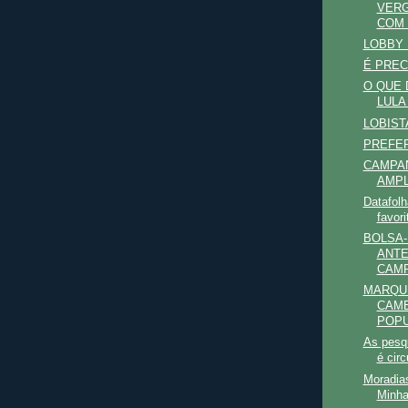
VERG
COM 
LOBBY D
É PREC
O QUE 
LULA
LOBIST
PREFER
CAMPAN
AMPL
Datafolh
favor
BOLSA-
ANTE
CAMP
MARQU
CAME
POP
As pesqu
é circ
Moradia
Minha