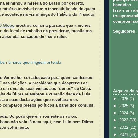
ma eliminou a miséria do Brasil por decreto,
bandidos.
da miséria invisível com a insensibilidade de quem
Isso é um at
ue acontece na vizinhança do Palácio do Planalto.
irresponsabil
compromisso
O Globo
mostrou semana passada que a menos
 do local de trabalho da presidente, brasileiros
Seguidores
 absoluta, cercados de lixo e ratos.
 dos números que ninguém entende
e Vermelho, cor adequada para quem confessou
" nas eleições, a presidente que desprezou as
 em uma de suas visitas aos "donos" de Cuba.
Arquivo do b
isita de Dilma relembrou a cumplicidade de Lula
►
2026
(2)
sta e suas declarações que revoltaram os
 comparou presos políticos a bandidos comuns.
►
2025
(6)
►
2024
(6)
ada. Do povo querem somente os votos.
►
2023
(33)
ano não vota lá nem aqui, nem Lula nem Dilma
►
2022
(22)
seu sofrimento.
►
2021
(64)