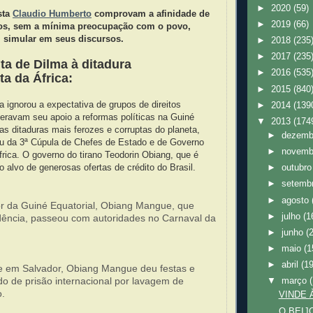
►
2020
(59)
sta
Claudio Humberto
comprovam a afinidade de
►
2019
(66)
os, sem a mínima preocupação com o povo,
simular em seus discursos.
►
2018
(235
►
2017
(235
ita de Dilma à ditadura
►
2016
(535
ta da África:
►
2015
(840
a ignorou a expectativa de grupos de direitos
►
2014
(139
ravam seu apoio a reformas políticas na Guiné
▼
2013
(174
as ditaduras mais ferozes e corruptas do planeta,
►
dezem
pou da 3ª Cúpula de Chefes de Estado e de Governo
►
novem
rica. O governo do tirano Teodorin Obiang, que é
do alvo de generosas ofertas de crédito do Brasil.
►
outubr
►
setemb
►
agosto
dor da Guiné Equatorial, Obiang Mangue, que
►
julho
(1
dência, passeou com autoridades no Carnaval da
►
junho
(
►
maio
(1
►
abril
(1
e em Salvador, Obiang Mangue deu festas e
o de prisão internacional por lavagem de
▼
março
o.
VINDE 
O BEIJ