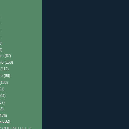
)
)
)
)
0)
9)
bro
(67)
bro
(158)
o
(112)
ro
(98)
(136)
61)
204)
57)
93)
(176)
À LUZ!
O QUE INCLUI E O