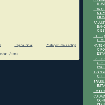
ABAIXO
ILUS
POR Q
MARQ
DILM
PAULIS
BANC
O EST
PT ESQ
LEM
e
Página inicial
Postagem mais antiga
NA TEN
O PO
ESTÃO
tários (Atom)
PAI DA
QUER
PAGU
TRANSF
QUE 
BRASIL
ESTÁ
EM CO
CUIDA
CONT
DECI