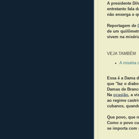
A presidente Dil
entretanto fala 
não enxerga o q
Reportagem de
de um quilômetro
vivem na miséria
VEJA TAMBÉM
A miséria
Essa é a Dama d
que "faz o diabo
Damas de Branco
Na
ocasião
, a v
ao regime castri
cubanos, quando
Que povo, que n
Como o povo cub
se importa com 