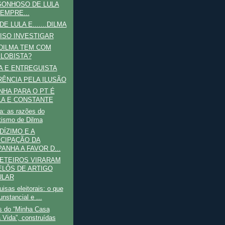
ONHOSO DE LULA
EMPRE...
E LULA E.......DILMA
ISO INVESTIGAR
DILMA TEM COM
 LOBISTA?
A E ENTREGUISTA
ÊNCIA PELA ILUSÃO
HA PARA O PT É
A E CONSTANTE
a: as razões do
itismo de Dilma
DÍZIMO E A
CIPAÇÃO DA
ANHA A FAVOR D...
ETEIROS VIRARAM
LÔS DE ARTIGO
ULAR
isas eleitorais: o que
unstancial e ...
s do “Minha Casa
 Vida”, construídas