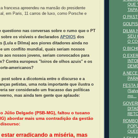
QUE 
ça francesa apreendeu na mansão do presidente
TAPA
al, em Paris, 11 carros de luxo, como Porsche e
O PAST
GOLPIS
e questiono nas conversas sobre
o rumo
que o PT
DILMA 
SEU 
 sobre os visíveis e declarados
APOIOS
dos
O CO
s (Lula e Dilma) aos piores ditadores ainda no
O BICH
de um conflito mundial, quais seriam nossos
to aos n
ossos jovens, seriam convocados para
O EXER
INTO
m? Contra europeus "loiros de olhos azuis" e os
DEM
norte-americanos?
A NEC
o post sobre a dicotomia entre o discurso e a
PARA
ranças petistas, uma nota importante que ilustra o
FESTA 
eria ser considerado um fracasso das políticas
(Salv
overno, mas ainda tem gente que aplaude:
mo...
GOVERN
DITA
o Júlio Delgado (PSB-MG), faltou o tucano
RET
MG) abordar mais uma contradição da gestão
ROMBO
 discurso:
POPU
QUEB
 estar erradicando a miséria, mas