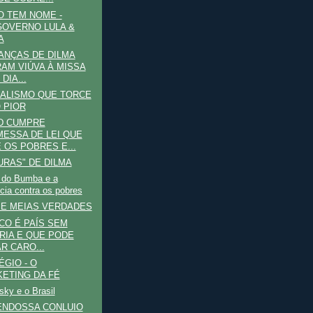
 TEM NOME -
OVERNO LULA &
A
ANÇAS DE DILMA
AM VIÚVA À MISSA
 DIA...
ALISMO QUE TORCE
 PIOR
D CUMPRE
ESSA DE LEI QUE
 OS POBRES E...
URAS" DE DILMA
 do Bumba e a
ncia contra os pobres
E MEIAS VERDADES
ICO É PAÍS SEM
RIA E QUE PODE
R CARO...
ÉGIO - O
ETING DA FÉ
ky e o Brasil
ENDOSSA CONLUIO