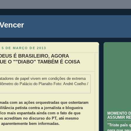
 Vencer
 5 DE MARÇO DE 2013
DEUS É BRASILEIRO, AGORA
E O ""DIABO" TAMBÉM É COISA
nada com as ações orquestradas que ostentaram
litância petista contra a jornalista e blogueira
fico mais espantada ainda com o fato de que
MOMENTO D
ASSUMIR R
ros acreditam no discurso do PT, até mesmo
e aparentemente bem informadas.
"Triste país 
para que seu