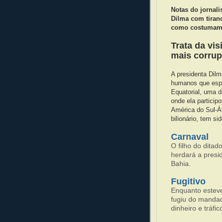
Notas do jornali
Dilma com tiran
como costumam 
Trata da vis
mais
corrup
A presidenta Dilm
humanos que espe
Equatorial, uma d
onde ela partici
América do Sul-Áf
bilionário, tem si
Carnaval
O filho do dita
herdará a presi
Bahia.
Fugitivo
Enquanto estev
fugiu do mandad
dinheiro e tráfic