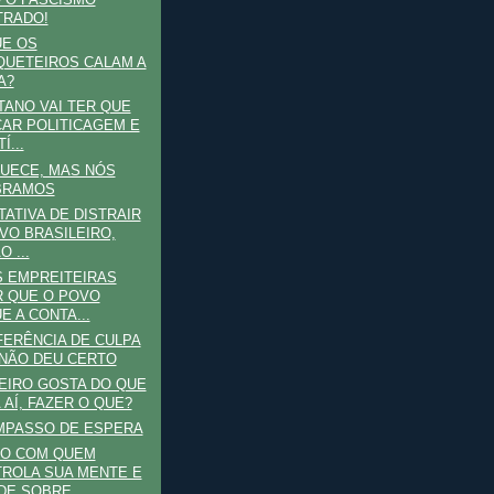
 O FASCISMO
TRADO!
UE OS
UETEIROS CALAM A
A?
TANO VAI TER QUE
AR POLITICAGEM E
Í...
UECE, MAS NÓS
BRAMOS
TATIVA DE DISTRAIR
VO BRASILEIRO,
 ...
S EMPREITEIRAS
 QUE O POVO
E A CONTA...
ERÊNCIA DE CULPA
NÃO DEU CERTO
EIRO GOSTA DO QUE
 AÍ, FAZER O QUE?
MPASSO DE ESPERA
DO COM QUEM
ROLA SUA MENTE E
DE SOBRE...