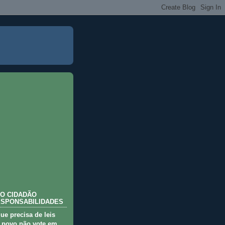
O CIDADÃO
ESPONSABILIDADES
que precisa de leis
 povo não vote em