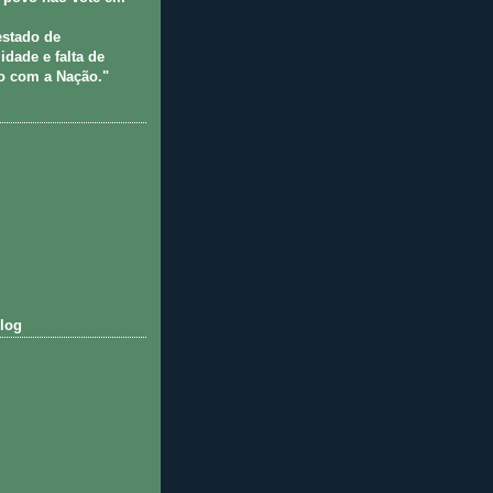
estado de
idade e falta de
 com a Nação."
log