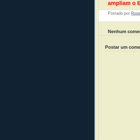
ampliam o B
Postado por
Ros
Nenhum comen
Postar um come