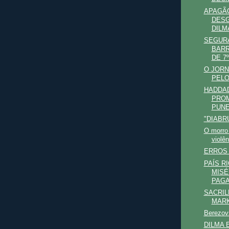
APAGÃO
DESG
DILM
SEGUR
BARR
DE 7º
O JORN
PELO
HADDA
PROM
PUNE
"DIABR
O morro
violê
ERROS 
PAÍS R
MISÉ
PAGA
SACRIL
MARK
Berezovs
DILMA 