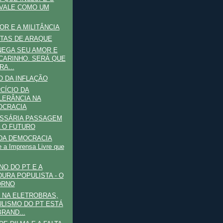
VALE COMO UM
OR E A MILITÂNCIA
TAS DE ARAQUE
NEGA SEU AMOR E
CARINHO. SERÁ QUE
RA...
O DA INFLAÇÃO
CÍCIO DA
LERÂNCIA NA
OCRACIA
ESSÁRIA PASSAGEM
 O FUTURO
DA DEMOCRACIA
e a Imprensa Livre que
O DO PT E A
DURA POPULISTA - O
ORNO
 NA ELETROBRAS,
LISMO DO PT ESTÁ
RAND...