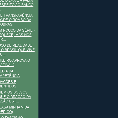
DE DILMA E A FALTA
ESPEITO AO BANCO
.
DE TRANSPARÊNCIA
NDE O ROMBO DA
ROBRAS
M POUCO DA SÉRIE -
SQUECE, MAS NÓS
R...
CO DE REALIDADE
 O BRASIL QUE VIVE
...
ILEIRO APROVA O
 AFINAL?
ÉDIA DA
MPETÊNCIA
RAÇÕES E
MENTIDOS
REM OS BOLSOS
UE O DRAGÃO DA
AÇÃO EST...
CASA MINHA VIDA
PERIGO)