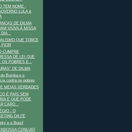
 TEM NOME -
OVERNO LULA &
A
ANÇAS DE DILMA
AM VIÚVA À MISSA
 DIA...
ALISMO QUE TORCE
 PIOR
D CUMPRE
ESSA DE LEI QUE
 OS POBRES E...
URAS" DE DILMA
 do Bumba e a
ncia contra os pobres
E MEIAS VERDADES
ICO É PAÍS SEM
RIA E QUE PODE
R CARO...
ÉGIO - O
ETING DA FÉ
ky e o Brasil
ENDOSSA CONLUIO