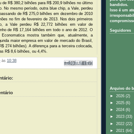
 de R$ 380,2 bilhões para R$ 200,9 bilhões no último
bandidos.
ro. No mesmo período, outra blue chip, a Vale, perdeu
Isso é um at
 passando de R$ 275,0 bilhões em dezembro de 2010
irresponsabil
hões no fim de fevereiro de 2013. Nos dois primeiros
compromisso
o, a Vale perdeu R$ 22,772 bilhões em valor de
nho de R$ 17,164 bilhões em todo o ano de 2012. O
Seguidores
a Economatica mostra também que, atualmente, a
gunda maior empresa em valor de mercado do Brasil,
$ 274 bilhões). A diferença para a terceira colocada,
as R$ 8,6 bilhões, ou 4,4%.
e
às
10:38
Enviar por e-mail
Compartilhar no Facebook
Compartilhar com o Pinterest
Postar no blog!
Compartilhar no X
tário:
Arquivo do b
ntário
►
2026
(2)
►
2025
(6)
►
2024
(6)
►
2023
(33)
►
2022
(22)
►
2021
(64)