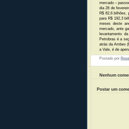
mercado – passou
dia 28 de feverei
R$ 82,6 bilhões,
para R$ 192,3 bil
meses deste an
mercado, ante ga
levantamento d
Petrobras é a se
atrás da Ambev (R
a Vale, é de apen
Postado por
Ros
Nenhum comen
Postar um come