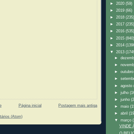
►
2020
(59)
►
2019
(66)
►
2018
(235
►
2017
(235
►
2016
(535
►
2015
(840
►
2014
(139
▼
2013
(174
►
dezem
►
novem
►
outubr
►
setemb
►
agosto
►
julho
(1
►
junho
(
e
Página inicial
Postagem mais antiga
►
maio
(1
►
abril
(1
tários (Atom)
▼
março
VINDE 
O BEIJ