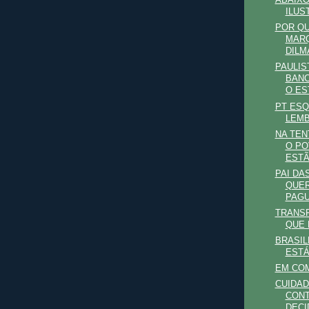
ABAIXO
ILUS
POR Q
MARQ
DILM
PAULIS
BANC
O EST
PT ESQ
LEM
NA TEN
O PO
ESTÃO
PAI DA
QUER
PAGU
TRANSF
QUE 
BRASIL
ESTÁ
EM CO
CUIDA
CONT
DECI