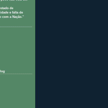
estado de
idade e falta de
 com a Nação."
log