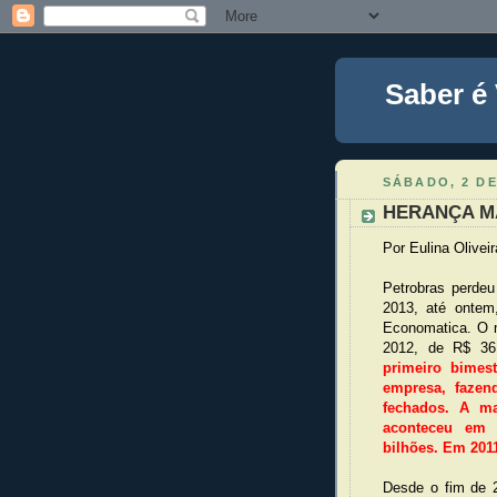
Saber é
SÁBADO, 2 D
HERANÇA MA
Por Eulina Oliveir
Petrobras perde
2013, até ontem,
Economatica. O m
2012, de R$ 36
primeiro bimest
empresa, fazen
fechados. A m
aconteceu em 
bilhões. Em 2011
Desde o fim de 2