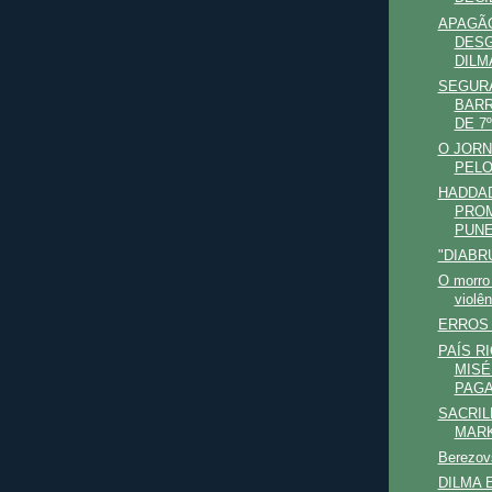
APAGÃO
DESG
DILM
SEGUR
BARR
DE 7º
O JORN
PELO
HADDA
PROM
PUNE
"DIABR
O morro
violê
ERROS 
PAÍS R
MISÉ
PAGA
SACRIL
MARK
Berezovs
DILMA 