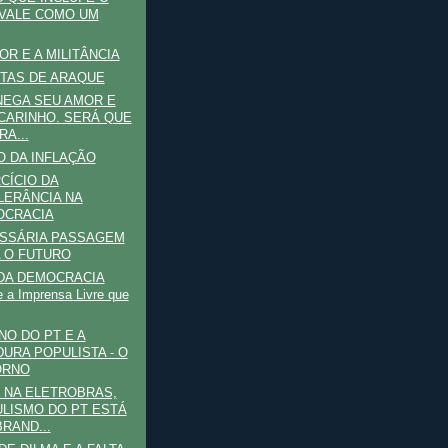
VALE COMO UM
OR E A MILITÂNCIA
TAS DE ARAQUE
NEGA SEU AMOR E
CARINHO. SERÁ QUE
RA...
O DA INFLAÇÃO
CÍCIO DA
LERÂNCIA NA
OCRACIA
ESSÁRIA PASSAGEM
 O FUTURO
DA DEMOCRACIA
e a Imprensa Livre que
O DO PT E A
DURA POPULISTA - O
ORNO
 NA ELETROBRAS,
LISMO DO PT ESTÁ
RAND...