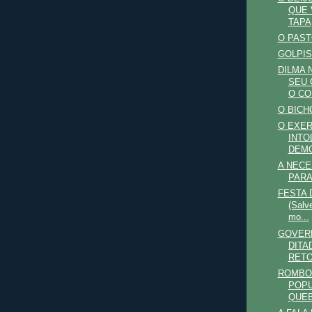
QUE 
TAPA
O PAST
GOLPIS
DILMA 
SEU 
O CO
O BICH
O EXER
INTO
DEM
A NEC
PARA
FESTA 
(Salv
mo...
GOVERN
DITA
RET
ROMBO
POPU
QUEB