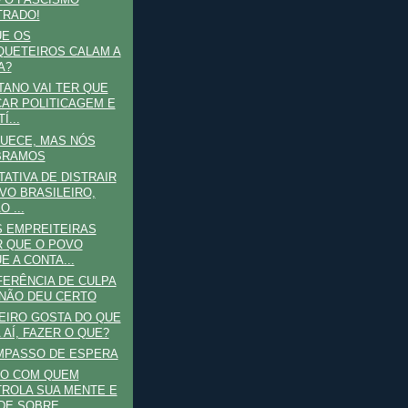
 O FASCISMO
TRADO!
UE OS
UETEIROS CALAM A
A?
TANO VAI TER QUE
AR POLITICAGEM E
Í...
UECE, MAS NÓS
BRAMOS
TATIVA DE DISTRAIR
VO BRASILEIRO,
 ...
S EMPREITEIRAS
 QUE O POVO
E A CONTA...
ERÊNCIA DE CULPA
NÃO DEU CERTO
EIRO GOSTA DO QUE
 AÍ, FAZER O QUE?
MPASSO DE ESPERA
DO COM QUEM
ROLA SUA MENTE E
DE SOBRE...