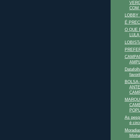
VERG
COM 
LOBBY D
É PREC
O QUE 
LULA
LOBIST
PREFER
CAMPAN
AMPL
Datafolh
favor
BOLSA-
ANTE
CAMP
MARQU
CAME
POP
As pesqu
é circ
Moradia
Minha