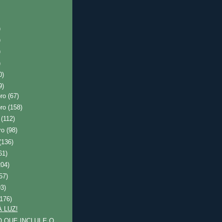
)
)
)
)
0)
9)
bro
(67)
bro
(158)
o
(112)
ro
(98)
(136)
61)
204)
57)
93)
(176)
À LUZ!
O QUE INCLUI E O