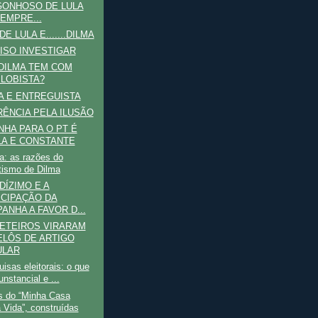
ONHOSO DE LULA
EMPRE...
E LULA E.......DILMA
ISO INVESTIGAR
DILMA TEM COM
 LOBISTA?
A E ENTREGUISTA
ÊNCIA PELA ILUSÃO
HA PARA O PT É
A E CONSTANTE
a: as razões do
itismo de Dilma
DÍZIMO E A
CIPAÇÃO DA
ANHA A FAVOR D...
ETEIROS VIRARAM
LÔS DE ARTIGO
ULAR
isas eleitorais: o que
unstancial e ...
s do “Minha Casa
 Vida”, construídas