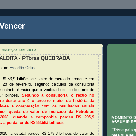
 Vencer
E MARÇO DE 2013
LDITA - PTbras QUEBRADA
a, no
Estadão Online
:
u R$ 53,9 bilhões em valor de mercado somente em
 28 de fevereiro, segundo cálculos da consultoria
ontante é maior que o verificado em todo o ano de
,7 bilhões.
Segundo a consultoria, o recuo no
re deste ano é o terceiro maior da história da
do-se a comparação com os resultados anuais
aior queda de valor de mercado da Petrobras
2008, quando a companhia perdeu R$ 205,9
MOMENTO D
ASSUMIR R
, a perda foi de R$ 88,683 bilhões.
"Triste país 
010, a estatal perdeu R$ 179,3 bilhões de valor de
para que seu