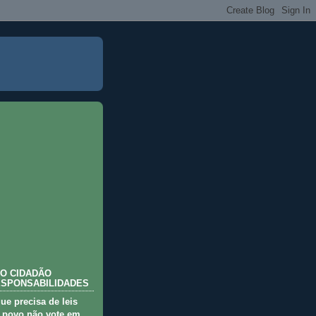
O CIDADÃO
ESPONSABILIDADES
que precisa de leis
 povo não vote em