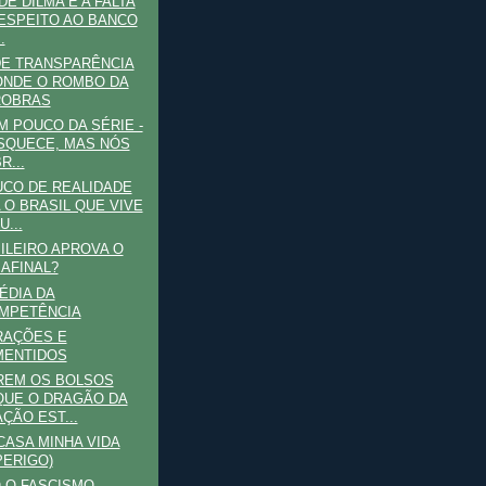
DE DILMA E A FALTA
ESPEITO AO BANCO
.
DE TRANSPARÊNCIA
NDE O ROMBO DA
ROBRAS
M POUCO DA SÉRIE -
SQUECE, MAS NÓS
R...
CO DE REALIDADE
 O BRASIL QUE VIVE
...
ILEIRO APROVA O
 AFINAL?
ÉDIA DA
MPETÊNCIA
RAÇÕES E
MENTIDOS
REM OS BOLSOS
UE O DRAGÃO DA
AÇÃO EST...
CASA MINHA VIDA
PERIGO)