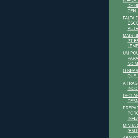
A FALA 
DE R
CEN..
FALTA 
ESCO
PET
MAIS U
PT E
LEMB
UM POU
PARA
NO MU
O BRAS
QUE,
A TRAG
INCO
DECLA
DES
PREPA
PORQ
INFL
MINHA 
(EM 